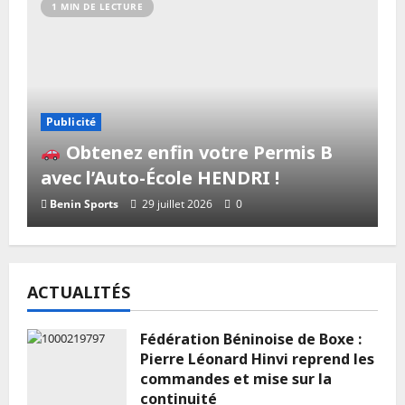
1 MIN DE LECTURE
Publicité
Obtenez enfin votre Permis B
avec l’Auto-École HENDRI !
Benin Sports
29 juillet 2026
0
1 MIN DE LECTURE
ACTUALITÉS
Fédération Béninoise de Boxe :
Pierre Léonard Hinvi reprend les
Actualité
A LA UNE
Publicité
commandes et mise sur la
𝐃é𝐜𝐨𝐮𝐯𝐫𝐞𝐳 𝐥𝐞 𝐠𝐨û𝐭 𝐚𝐮𝐭𝐡𝐞𝐧𝐭𝐢𝐪𝐮𝐞 𝐝𝐮
continuité