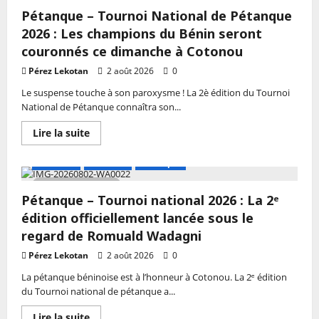
2 MIN DE LECTURE
16ᵉ
Pétanque – Tournoi National de Pétanque
édition
Loïc
2026 : Les champions du Bénin seront
Champions
League
couronnés ce dimanche à Cotonou
2026
:
Pérez Lekotan
2 août 2026
0
Les
groupes
Le suspense touche à son paroxysme ! La 2è édition du Tournoi
E
National de Pétanque connaîtra son...
et
F
livrent
En
Lire la suite
de
savoir
nouvelles
plus
batailles
sur
A LA UNE
Actualité
Petanque
à
Pétanque
Godomey
–
3 MIN DE LECTURE
Houédonou
Tournoi
Pétanque – Tournoi national 2026 : La 2ᵉ
National
de
édition officiellement lancée sous le
Pétanque
2026
regard de Romuald Wadagni
:
Les
Pérez Lekotan
2 août 2026
0
champions
du
La pétanque béninoise est à l’honneur à Cotonou. La 2ᵉ édition
Bénin
du Tournoi national de pétanque a...
seront
couronnés
ce
En
Lire la suite