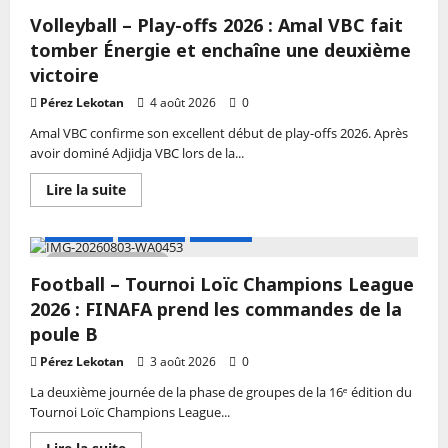
3 MIN DE LECTURE
Play-
Volleyball – Play-offs 2026 : Amal VBC fait
offs
2026
tomber Énergie et enchaîne une deuxième
:
Amal
victoire
VBC
frappe
Pérez Lekotan
4 août 2026
0
un
grand
Amal VBC confirme son excellent début de play-offs 2026. Après
coup,
avoir dominé Adjidja VBC lors de la...
Énergie
BBC
tombe
En
Lire la suite
pour
savoir
la
plus
première
sur
A LA UNE
Actualité
Football
fois,
Volleyball
le
–
2 MIN DE LECTURE
résumé
Play-
des
Football – Tournoi Loïc Champions League
offs
deux
2026
2026 : FINAFA prend les commandes de la
journées
:
Amal
poule B
VBC
fait
Pérez Lekotan
3 août 2026
0
tomber
Énergie
La deuxième journée de la phase de groupes de la 16ᵉ édition du
et
Tournoi Loïc Champions League...
enchaîne
une
deuxième
En