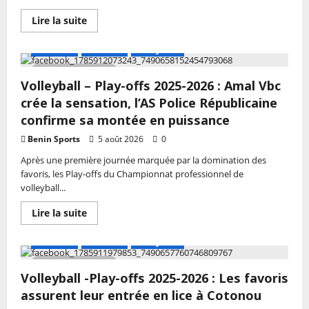
à
Djèffa
En
Lire la suite
savoir
plus
sur
A LA UNE
Actualité
Volley-ball
Volleyball
–
2 MIN DE LECTURE
Play-
Volleyball – Play-offs 2025-2026 : Amal Vbc
offs
2026
crée la sensation, l’AS Police Républicaine
:
Amal
confirme sa montée en puissance
VBC
réalise
Benin Sports
5 août 2026
0
un
3
Après une première journée marquée par la domination des
sur
favoris, les Play-offs du Championnat professionnel de
3
et
volleyball...
termine
en
En
Lire la suite
tête
savoir
de
plus
sa
sur
poule
A LA UNE
Actualité
Volley-ball
Volleyball
–
2 MIN DE LECTURE
Play-
Volleyball -Play-offs 2025-2026 : Les favoris
offs
2025-
assurent leur entrée en lice à Cotonou
2026
: