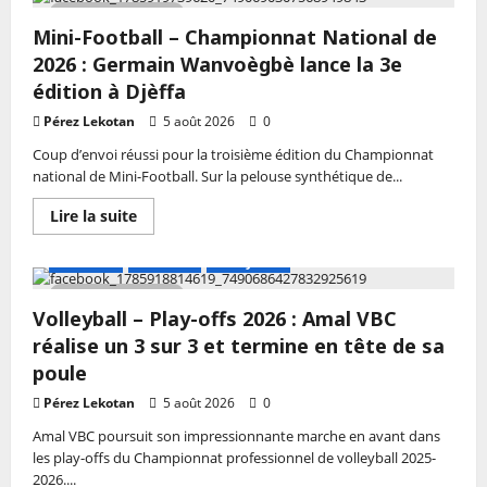
nationales
3 MIN DE LECTURE
du
Mini-Football – Championnat National de
Bénin
:
2026 : Germain Wanvoègbè lance la 3e
Le
CNS-
édition à Djèffa
B
au
Pérez Lekotan
5 août 2026
0
cœur
d’une
Coup d’envoi réussi pour la troisième édition du Championnat
bataille
national de Mini-Football. Sur la pelouse synthétique de...
judiciaire;
la
honte
En
Lire la suite
!
savoir
plus
sur
A LA UNE
Actualité
Volley-ball
Mini-
Football
2 MIN DE LECTURE
–
Volleyball – Play-offs 2026 : Amal VBC
Championnat
National
réalise un 3 sur 3 et termine en tête de sa
de
2026
poule
:
Germain
Pérez Lekotan
5 août 2026
0
Wanvoègbè
lance
Amal VBC poursuit son impressionnante marche en avant dans
la
les play-offs du Championnat professionnel de volleyball 2025-
3e
édition
2026....