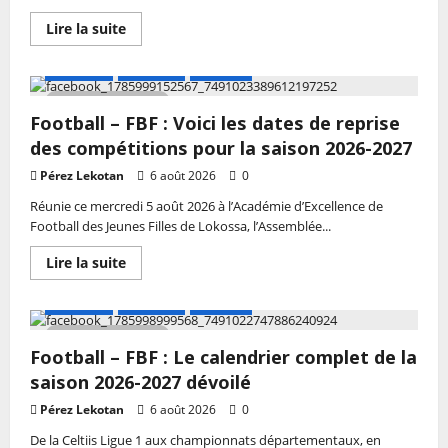
dernière
Assemblée
En
Lire la suite
générale
savoir
après
plus
deux
sur
A LA UNE
Actualité
Football
mandats
Basketball
–
2 MIN DE LECTURE
Afrobasket
Football – FBF : Voici les dates de reprise
U18
2026
des compétitions pour la saison 2026-2027
:
Silver
Pérez Lekotan
6 août 2026
0
Houngbedji,
le
Réunie ce mercredi 5 août 2026 à l’Académie d’Excellence de
sifflet
béninois
Football des Jeunes Filles de Lokossa, l’Assemblée...
à
Abidjan
En
Lire la suite
savoir
plus
sur
A LA UNE
Actualité
Football
Football
–
3 MIN DE LECTURE
FBF
Football – FBF : Le calendrier complet de la
:
Voici
saison 2026-2027 dévoilé
les
dates
Pérez Lekotan
6 août 2026
0
de
reprise
De la Celtiis Ligue 1 aux championnats départementaux, en
des