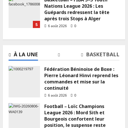
Nations League 2026 : Les
Guépards redressent la tête
après trois Stops à Alger
Publicité
5
6 août 2026
0
Le GOAT est parmi nous !
Rédaction
24 décembre 2025
0
À LA UNE
BASKETBALL
1 MIN DE LECTURE
Fédération Béninoise de Boxe :
Pierre Léonard Hinvi reprend les
commandes et mise sur la
continuité
6 août 2026
0
Football – Loïc Champions
Annonces
Publicité
League 2026 : Mord Sith et
Rédaction
21 décembre 2025
0
Bourgeois confortent leur
position, le suspense reste