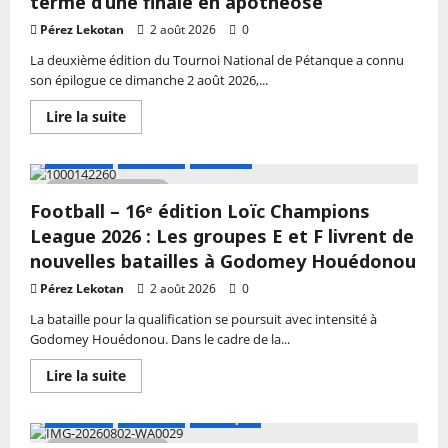
terme d’une finale en apothéose
:
Les
Pérez Lekotan
2 août 2026
0
Amazones
du
La deuxième édition du Tournoi National de Pétanque a connu
Bénin
son épilogue ce dimanche 2 août 2026,...
quittent
Cotonou
ce
En
Lire la suite
lundi
savoir
pour
plus
la
sur
A LA UNE
Actualité
Football
Côte
Pétanque
d’Ivoire
–
3 MIN DE LECTURE
Tournoi
Football – 16ᵉ édition Loïc Champions
National
de
League 2026 : Les groupes E et F livrent de
Pétanque
2026
nouvelles batailles à Godomey Houédonou
:
L’Atlantique
Pérez Lekotan
2 août 2026
0
et
le
La bataille pour la qualification se poursuit avec intensité à
Mono
Godomey Houédonou. Dans le cadre de la...
sacrés
au
terme
En
Lire la suite
d’une
savoir
finale
plus
en
sur
A LA UNE
Actualité
Petanque
apothéose
Football
–