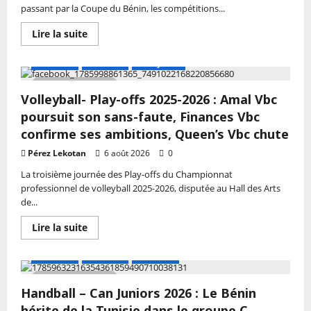
compétitions
passant par la Coupe du Bénin, les compétitions...
pour
la
En
Lire la suite
saison
savoir
2026-
plus
2027
sur
A LA UNE
Actualité
Volley-ball
Football
–
2 MIN DE LECTURE
FBF
Volleyball- Play-offs 2025-2026 : Amal Vbc
:
Le
poursuit son sans-faute, Finances Vbc
calendrier
complet
confirme ses ambitions, Queen’s Vbc chute
de
la
Pérez Lekotan
6 août 2026
0
saison
2026-
La troisième journée des Play-offs du Championnat
2027
professionnel de volleyball 2025-2026, disputée au Hall des Arts
dévoilé
de...
En
Lire la suite
savoir
plus
sur
A LA UNE
Actualité
Handball
Volleyball-
Play-
3 MIN DE LECTURE
offs
Handball – Can Juniors 2026 : Le Bénin
2025-
2026
hérite de la Tunisie dans le groupe C