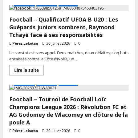
end
sur
A LA UNE
Actualité
Football
Football
–
3 MIN DE LECTURE
Loïc
Football – Qualificatif UFOA B U20 : Les
Champions
League
Guépards juniors sombrent, Raymond
2026
:
Tchayé face à ses responsabilités
AG
Godomey
Pérez Lekotan
30 juillet 2026
0
s’impose
face
Le constat est sans appel. Deux matches, deux défaites, cinq buts
à
encaissés contre la Côte d’Ivoire, un...
Révolution
FC
et
En
Lire la suite
clôture
savoir
la
plus
poule
sur
A LA UNE
Actualité
Football
A
Football
–
2 MIN DE LECTURE
Qualificatif
Football – Tournoi de Football Loïc
UFOA
B
Champions League 2026 : Révolution FC et
U20
:
AG Godomey de Wlacomey en clôture de la
Les
poule A
Guépards
juniors
sombrent,
Pérez Lekotan
29 juillet 2026
0
Raymond