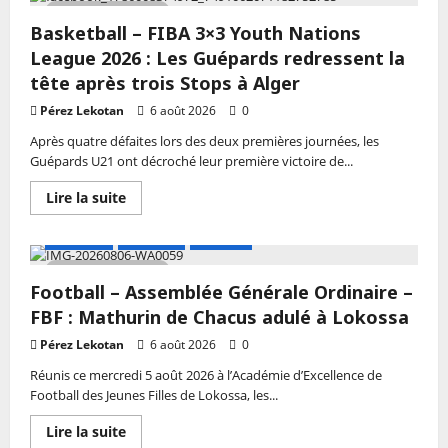
Coach
3×3
2 MIN DE LECTURE
Christian
Youth
Olivier
Basketball – FIBA 3×3 Youth Nations
Nations
Quenum
League
League 2026 : Les Guépards redressent la
2026
:
tête après trois Stops à Alger
Les
Amazones
Pérez Lekotan
6 août 2026
0
toujours
à
Après quatre défaites lors des deux premières journées, les
la
Guépards U21 ont décroché leur première victoire de...
recherche
de
leur
En
Lire la suite
première
savoir
victoire
plus
sur
A LA UNE
Actualité
Football
Basketball
–
3 MIN DE LECTURE
FIBA
Football – Assemblée Générale Ordinaire –
3×3
Youth
FBF : Mathurin de Chacus adulé à Lokossa
Nations
League
Pérez Lekotan
6 août 2026
0
2026
:
Réunis ce mercredi 5 août 2026 à l’Académie d’Excellence de
Les
Guépards
Football des Jeunes Filles de Lokossa, les...
redressent
la
En
Lire la suite
tête
savoir