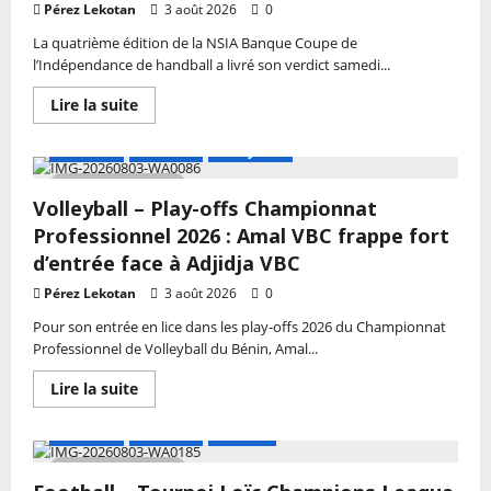
prêtes,
Pérez Lekotan
3 août 2026
0
voici
les
La quatrième édition de la NSIA Banque Coupe de
Amazones
l’Indépendance de handball a livré son verdict samedi...
retenues
En
Lire la suite
savoir
plus
sur
A LA UNE
Actualité
Volley-ball
Handball
–
2 MIN DE LECTURE
NSIA
Volleyball – Play-offs Championnat
Banque
Coupe
Professionnel 2026 : Amal VBC frappe fort
de
l’Indépendance
d’entrée face à Adjidja VBC
2026
:
Pérez Lekotan
3 août 2026
0
Lokossa
et
Pour son entrée en lice dans les play-offs 2026 du Championnat
Djougou
Professionnel de Volleyball du Bénin, Amal...
au
sommet
au
En
Lire la suite
terme
savoir
de
plus
finales
sur
A LA UNE
Actualité
Football
à
Volleyball
couper
–
2 MIN DE LECTURE
le
Play-
souffle