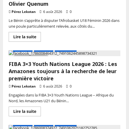
Olivier Quenum
Sith
et
Bourgeois
Pérez Lekotan
6 août 2026
0
confortent
leur
Le Bénin s’apprête à disputer l’Afrobasket U18 Féminin 2026 dans
position,
une poule particulièrement relevée, aux côtés du...
le
suspense
reste
En
Lire la suite
entier
savoir
dans
plus
les
sur
A LA UNE
Actualité
Basketball
poules
Basketball
C
–
2 MIN DE LECTURE
et
Afrobasket
FIBA 3×3 Youth Nations League 2026 : Les
D
U18
Féminin
Amazones toujours à la recherche de leur
2026
:
première victoire
«
Elles
Pérez Lekotan
6 août 2026
0
sont
là
Engagées dans la FIBA 3×3 Youth Nations League – Afrique du
pour
Nord, les Amazones U21 du Bénin...
apprendre,
pour
découvrir
En
Lire la suite
le
savoir
haut
plus
niveau
sur
A LA UNE
Actualité
Basketball
»;
FIBA