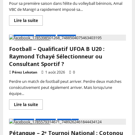
l’Ordre
Pour sa première saison dans l’élite du volleyball béninois, Amal
du
VBC de Manigri a rapidement imposé sa...
Mérite
Sportif
du
En
Lire la suite
Bénin
savoir
plus
sur
A LA UNE
Actualité
Football
Volleyball
–
2 MIN DE LECTURE
Championnat
Football – Qualificatif UFOA B U20 :
Professionnel
2025-
Raymond Tchayé Sélectionneur ou
2026
:
Consultant Sportif ?
Amal
VBC,
Pérez Lekotan
1 août 2026
0
le
nouveau
Perdre un match de football peut arriver. Perdre deux matches
venu
consécutivement peut également arriver. Mais lorsqu’une
qui
veut
équipe...
jouer
les
En
Lire la suite
premiers
savoir
rôles
plus
en
sur
play-
A LA UNE
Actualité
Petanque
Football
offs
–
2 MIN DE LECTURE
Qualificatif
Pétanque – 2ᵉ Tournoi National : Cotonou
UFOA