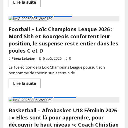
En
Lire la suite
savoir
plus
sur
A LA UNE
Actualité
Football
Fédération
Béninoise
3 MIN DE LECTURE
de
Football – Loïc Champions League 2026 :
Boxe
:
Mord Sith et Bourgeois confortent leur
Pierre
Léonard
position, le suspense reste entier dans les
Hinvi
poules C et D
reprend
les
commandes
Pérez Lekotan
6 août 2026
0
et
mise
La 16e édition de la Loïc Champions League poursuit son
sur
bonhomme de chemin sur le terrain de...
la
continuité
En
Lire la suite
savoir
plus
sur
A LA UNE
Actualité
Basketball
Football
–
6 MIN DE LECTURE
Loïc
Basketball – Afrobasket U18 Féminin 2026
Champions
League
: « Elles sont là pour apprendre, pour
2026
:
découvrir le haut niveau »; Coach Christian
Mord