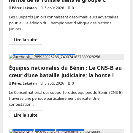
:
Amal
Pérez Lekotan
5 août 2026
0
Vbc
poursuit
Les Guépards juniors connaissent désormais leurs adversaires
son
sans-
pour la 33e édition du Championnat d’Afrique des Nations
faute,
juniors...
Finances
Vbc
confirme
En
Lire la suite
ses
savoir
ambitions,
plus
Queen’s
sur
A LA UNE
Actualité
Football
Vbc
Handball
chute
–
5 MIN DE LECTURE
Can
Équipes nationales du Bénin : Le CNS-B au
Juniors
2026
cœur d’une bataille judiciaire; la honte !
:
Le
Pérez Lekotan
5 août 2026
0
Bénin
hérite
Le Conseil national des supporters des équipes du Bénin (CNS-B)
de
la
traverse une période particulièrement délicate. Une
Tunisie
contestation...
dans
le
groupe
En
Lire la suite
C
savoir
plus
sur
A LA UNE
Actualité
Mini Football
Équipes