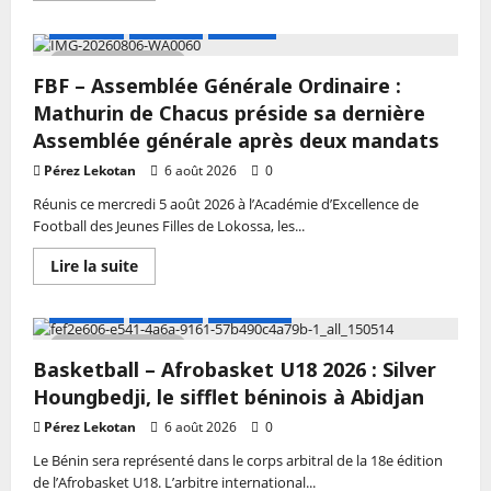
après
plus
trois
sur
A LA UNE
Actualité
Football
Stops
Football
à
–
Alger
2 MIN DE LECTURE
Assemblée
FBF – Assemblée Générale Ordinaire :
Générale
Ordinaire
Mathurin de Chacus préside sa dernière
–
FBF
Assemblée générale après deux mandats
:
Mathurin
Pérez Lekotan
6 août 2026
0
de
Chacus
Réunis ce mercredi 5 août 2026 à l’Académie d’Excellence de
adulé
Football des Jeunes Filles de Lokossa, les...
à
Lokossa
En
Lire la suite
savoir
plus
sur
A LA UNE
Actualité
Basketball
FBF
–
2 MIN DE LECTURE
Assemblée
Basketball – Afrobasket U18 2026 : Silver
Générale
Ordinaire
Houngbedji, le sifflet béninois à Abidjan
:
Mathurin
Pérez Lekotan
6 août 2026
0
de
Chacus
Le Bénin sera représenté dans le corps arbitral de la 18e édition
préside
sa
de l’Afrobasket U18. L’arbitre international...