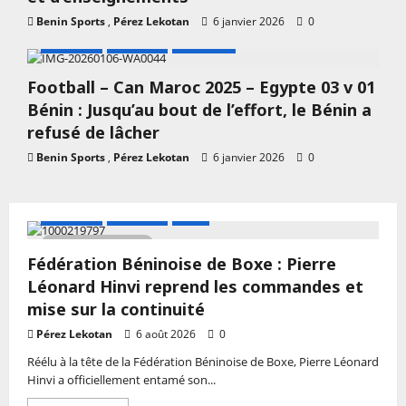
Benin Sports
,
Pérez Lekotan
6 janvier 2026
0
A LA UNE
Actualité
CAN 2025
Football – Can Maroc 2025 – Egypte 03 v 01
Bénin : Jusqu’au bout de l’effort, le Bénin a
refusé de lâcher
Benin Sports
,
Pérez Lekotan
6 janvier 2026
0
A LA UNE
Actualité
Boxe
Pagination
3 MIN DE LECTURE
des
Fédération Béninoise de Boxe : Pierre
publications
Léonard Hinvi reprend les commandes et
mise sur la continuité
Pérez Lekotan
6 août 2026
0
Réélu à la tête de la Fédération Béninoise de Boxe, Pierre Léonard
Hinvi a officiellement entamé son...