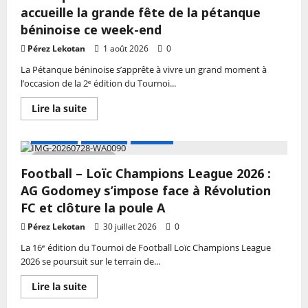
B
accueille la grande fête de la pétanque
U20
:
béninoise ce week-end
Raymond
Tchayé
Pérez Lekotan
1 août 2026
0
Sélectionneur
ou
La Pétanque béninoise s’apprête à vivre un grand moment à
Consultant
l’occasion de la 2ᵉ édition du Tournoi...
Sportif
?
En
Lire la suite
savoir
plus
sur
A LA UNE
Actualité
Football
Pétanque
–
2 MIN DE LECTURE
2ᵉ
Football – Loïc Champions League 2026 :
Tournoi
National
AG Godomey s’impose face à Révolution
:
Cotonou
FC et clôture la poule A
accueille
la
Pérez Lekotan
30 juillet 2026
0
grande
fête
La 16ᵉ édition du Tournoi de Football Loïc Champions League
de
2026 se poursuit sur le terrain de...
la
pétanque
béninoise
En
Lire la suite
ce
savoir
week-
plus