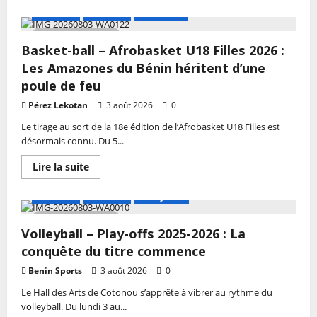
plus
Godomey
sur
A LA UNE
Actualité
Basketball
garde
Basketball
la
–
3 MIN DE LECTURE
main
Afrobasket
Basket-ball – Afrobasket U18 Filles 2026 :
U18
Filles
Les Amazones du Bénin héritent d’une
2026
:
poule de feu
Les
Amazones
Pérez Lekotan
3 août 2026
0
du
Bénin
Le tirage au sort de la 18e édition de l’Afrobasket U18 Filles est
prennent
désormais connu. Du 5...
le
départ
pour
En
Lire la suite
la
savoir
Côte
plus
d’Ivoire
sur
A LA UNE
Actualité
Volley-ball
Basket-
ball
2 MIN DE LECTURE
–
Volleyball – Play-offs 2025-2026 : La
Afrobasket
U18
conquête du titre commence
Filles
2026
Benin Sports
3 août 2026
0
:
Les
Le Hall des Arts de Cotonou s’apprête à vibrer au rythme du
Amazones
du
volleyball. Du lundi 3 au...
Bénin