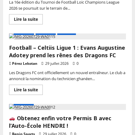
Tchayé
La 16e édition du Tournoi de Football Loïc Champions League
face
2026 se poursuit sur le terrain de...
à
ses
responsabilités
En
Lire la suite
savoir
plus
sur
A LA UNE
Actualité
Football
Football
–
1 MIN DE LECTURE
Tournoi
Football – Celtiis Ligue 1 : Evans Augustine
de
Football
Adotey prend les rênes des Dragons FC
Loïc
Champions
Pérez Lekotan
29 juillet 2026
0
League
2026
Les Dragons FC ont officiellement un nouvel entraîneur. Le club a
:
Révolution
annoncé la nomination du technicien ghanéen...
FC
et
En
Lire la suite
AG
savoir
Godomey
plus
de
sur
Publicité
Wlacomey
Football
en
–
clôture
1 MIN DE LECTURE
Celtiis
de
Obtenez enfin votre Permis B avec
Ligue
la
1
poule
l’Auto-École HENDRI !
:
A
Evans
Benin Sports
29 juillet 2026
0