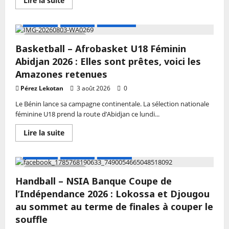
Lire la suite
victoire
savoir
plus
sur
A LA UNE
Actualité
Basketball
Football
–
2 MIN DE LECTURE
Tournoi
Basketball – Afrobasket U18 Féminin
Loïc
Champions
Abidjan 2026 : Elles sont prêtes, voici les
League
2026
Amazones retenues
:
FINAFA
Pérez Lekotan
3 août 2026
0
prend
les
Le Bénin lance sa campagne continentale. La sélection nationale
commandes
féminine U18 prend la route d’Abidjan ce lundi...
de
la
poule
En
Lire la suite
B
savoir
plus
sur
A LA UNE
Actualité
Handball
Basketball
–
3 MIN DE LECTURE
Afrobasket
Handball – NSIA Banque Coupe de
U18
Féminin
l’Indépendance 2026 : Lokossa et Djougou
Abidjan
2026
au sommet au terme de finales à couper le
:
souffle
Elles
sont