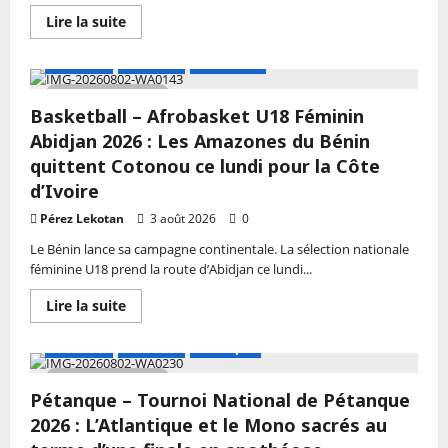
héritent
En
Lire la suite
d’une
savoir
poule
plus
de
sur
A LA UNE
Actualité
Basketball
feu
Volleyball
–
3 MIN DE LECTURE
Play-
Basketball – Afrobasket U18 Féminin
offs
2025-
Abidjan 2026 : Les Amazones du Bénin
2026
:
quittent Cotonou ce lundi pour la Côte
La
d’Ivoire
conquête
du
titre
Pérez Lekotan
3 août 2026
0
commence
Le Bénin lance sa campagne continentale. La sélection nationale
féminine U18 prend la route d’Abidjan ce lundi...
En
Lire la suite
savoir
plus
sur
A LA UNE
Actualité
Petanque
Basketball
–
3 MIN DE LECTURE
Afrobasket
Pétanque – Tournoi National de Pétanque
U18
Féminin
2026 : L’Atlantique et le Mono sacrés au
Abidjan
2026