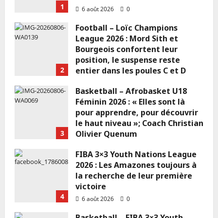
1
𝐊𝐥𝐮𝐢𝐤𝐥𝐮𝐢 é𝐩𝐢𝐜é 𝐝’𝐀𝐠𝐨𝐧𝐥𝐢𝐧 !
6 août 2026
0
Benin Sports
18 juin 2026
0
Football – Loïc Champions
League 2026 : Mord Sith et
Bourgeois confortent leur
1 MIN DE LECTURE
position, le suspense reste
2
entier dans les poules C et D
Actualité
Publicité
6 août 2026
0
Basketball – Afrobasket U18
WILLY SPORT en collaboration avec
Féminin 2026 : « Elles sont là
DK multiservices vous présentent,
pour apprendre, pour découvrir
le haut niveau »; Coach Christian
le logiciel de gestion
3
Olivier Quenum
WSDK_CONNECT
6 août 2026
0
FIBA 3×3 Youth Nations League
Benin Sports
18 juin 2026
0
2026 : Les Amazones toujours à
la recherche de leur première
1 MIN DE LECTURE
victoire
4
6 août 2026
0
Basketball – FIBA 3×3 Youth