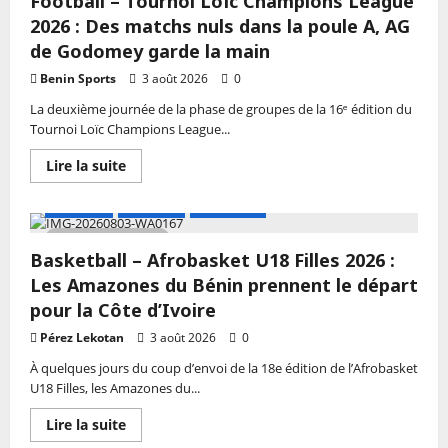
Football – Tournoi Loïc Champions League
offs
Championnat
2026 : Des matchs nuls dans la poule A, AG
Professionnel
2026
de Godomey garde la main
:
Amal
Benin Sports
3 août 2026
0
VBC
frappe
La deuxième journée de la phase de groupes de la 16ᵉ édition du
fort
Tournoi Loïc Champions League...
d’entrée
face
à
En
Lire la suite
Adjidja
savoir
VBC
plus
sur
A LA UNE
Actualité
Basketball
Football
–
3 MIN DE LECTURE
Tournoi
Basketball – Afrobasket U18 Filles 2026 :
Loïc
Champions
Les Amazones du Bénin prennent le départ
League
2026
pour la Côte d’Ivoire
:
Des
Pérez Lekotan
3 août 2026
0
matchs
nuls
À quelques jours du coup d’envoi de la 18e édition de l’Afrobasket
dans
U18 Filles, les Amazones du...
la
poule
A,
En
Lire la suite
AG
savoir
de