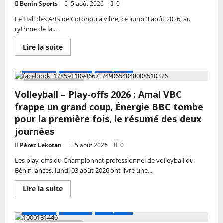
Benin Sports
5 août 2026
0
Amal
Vbc
Le Hall des Arts de Cotonou a vibré, ce lundi 3 août 2026, au
crée
la
rythme de la...
sensation,
l’AS
En
Lire la suite
Police
savoir
Républicaine
plus
confirme
sur
A LA UNE
Actualité
Volley-ball
sa
Volleyball
montée
-
en
3 MIN DE LECTURE
Play-
puissance
Volleyball – Play-offs 2026 : Amal VBC
offs
2025-
frappe un grand coup, Énergie BBC tombe
2026
:
pour la première fois, le résumé des deux
Les
journées
favoris
assurent
leur
Pérez Lekotan
5 août 2026
0
entrée
en
Les play-offs du Championnat professionnel de volleyball du
lice
Bénin lancés, lundi 03 août 2026 ont livré une...
à
Cotonou
En
Lire la suite
savoir
plus
sur
A LA UNE
Actualité
Volley-ball
Volleyball
–