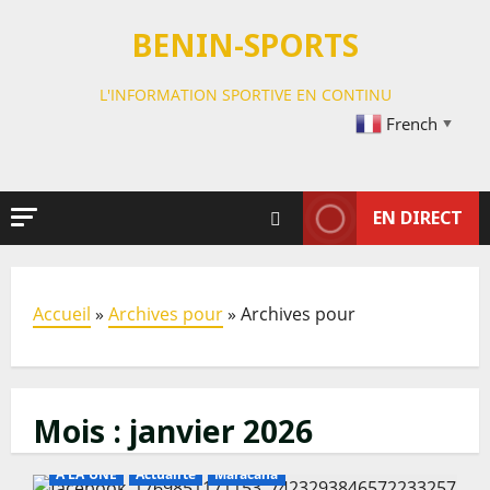
Passer
BENIN-SPORTS
au
contenu
L'INFORMATION SPORTIVE EN CONTINU
French
▼
EN DIRECT
Accueil
»
Archives pour
»
Archives pour
Mois :
janvier 2026
A LA UNE
Actualité
Maracana