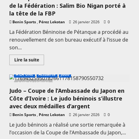
de
de la Fédération : Salim Bio Nigan porté à
la
Fête
la tête de la FBP
du
Printemps
Benin Sports
,
Pérez Lekotan
26 janvier 2026
0
2026,
un
La Fédération Béninoise de Pétanque a procédé au
symbole
fort
renouvellement de son bureau exécutif à l’issue de
de
l’amitié
son...
sino-
béninoise
En
Lire la suite
savoir
plus
sur
A LA UNE
Actualité
Judo
Pétanque
–
2 MIN DE LECTURE
Assemblée
Judo – Coupe de l’Ambassade du Japon en
Générale
Élective
Côte d’Ivoire : Le judo béninois s’illustre
de
la
avec deux médailles d’argent
Fédération
:
Benin Sports
,
Pérez Lekotan
26 janvier 2026
0
Salim
Bio
Le judo béninois a réalisé une sortie remarquée à
Nigan
porté
l’occasion de la Coupe de l’Ambassade du Japon,...
à
la