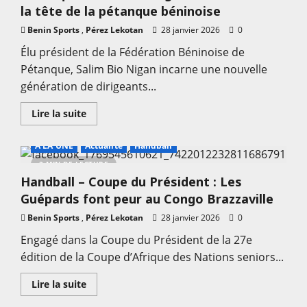
U20
la tête de la pétanque béninoise
:
Face
Benin Sports
,
à
Pérez Lekotan
28 janvier 2026
0
l’Égypte,
les
Élu président de la Fédération Béninoise de
Amazones
Pétanque, Salim Bio Nigan incarne une nouvelle
U20
rêvent
génération de dirigeants...
grand
et
se
En
Lire la suite
préparent
savoir
avec
plus
sérieux
sur
A LA UNE
Actualité
Handball
Pétanque
:
2 MIN DE LECTURE
Salim
Handball – Coupe du Président : Les
Bio
Nigan,
Guépards font peur au Congo Brazzaville
le
renouveau
Benin Sports
,
à
Pérez Lekotan
28 janvier 2026
0
la
tête
Engagé dans la Coupe du Président de la 27e
de
édition de la Coupe d’Afrique des Nations seniors...
la
pétanque
béninoise
En
Lire la suite
savoir
plus