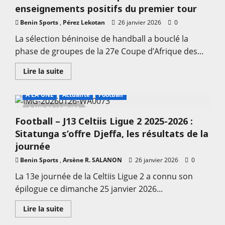
Printemps
enseignements positifs du premier tour
Chinois
:
Benin Sports
,
Pérez Lekotan
26 janvier 2026
0
Le
ping-
La sélection béninoise de handball a bouclé la
pong
à
phase de groupes de la 27e Coupe d’Afrique des...
l’honneur,
les
meilleurs
En
Lire la suite
talents
savoir
récompensés
plus
sur
A LA UNE
Actualité
Football
Handball
–
2 MIN DE LECTURE
27e
Football – J13 Celtiis Ligue 2 2025-2026 :
CAN
Seniors
Sitatunga s’offre Djeffa, les résultats de la
Hommes
Rwanda
journée
2026
:
Benin Sports
,
Arsène R. SALANON
26 janvier 2026
0
Les
Guépards
La 13e journée de la Celtiis Ligue 2 a connu son
tirent
des
épilogue ce dimanche 25 janvier 2026...
enseignements
positifs
du
En
Lire la suite
premier
savoir
tour
plus