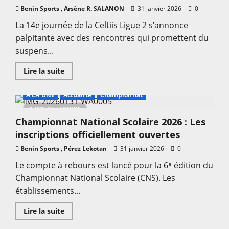
:
Benin Sports
,
Arsène R. SALANON
31 janvier 2026
0
Lumière
sur
La 14e journée de la Celtiis Ligue 2 s’annonce
les
rencontres
palpitante avec des rencontres qui promettent du
de
la
suspens...
journée
En
Lire la suite
savoir
plus
sur
A LA UNE
Actualité
Championnat
Football
–
2 MIN DE LECTURE
J14
Championnat National Scolaire 2026 : Les
Celtiis
Ligue
inscriptions officiellement ouvertes
2
2025-
Benin Sports
,
2026
Pérez Lekotan
31 janvier 2026
0
:
Béké
Le compte à rebours est lancé pour la 6ᵉ édition du
vs
Championnat National Scolaire (CNS). Les
Djeffa,
les
établissements...
rencontres
de
la
En
Lire la suite
journée
savoir
plus