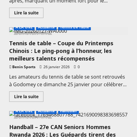
après, marquant un moment fort pour le...
En
Lire la suite
savoir
plus
sur
A LA UNE
Actualité
Tennis de Table
Tennis
–
2 MIN DE LECTURE
Coupe
Tennis de table – Coupe du Printemps
Davis
:
Chinois : Le ping-pong à l’honneur, les
Le
Bénin
meilleurs talents récompensés
accueille
le
Benin Sports
26 janvier 2026
0
Salvador
à
Les amateurs du tennis de table se sont retrouvés
Cotonou
à Godomey ce dimanche 25 janvier pour célébrer...
En
Lire la suite
savoir
plus
sur
A LA UNE
Actualité
Handball
Tennis
de
2 MIN DE LECTURE
table
Handball – 27e CAN Seniors Hommes
–
Coupe
Rwanda 2026 : Les Guépards tirent des
du