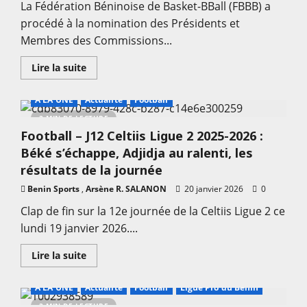
La Fédération Béninoise de Basket-BBall (FBBB) a
avant
l’entrée
procédé à la nomination des Présidents et
en
lice
Membres des Commissions...
En
Lire la suite
savoir
plus
sur
A LA UNE
Actualité
Football
Basketball
–
2 MIN DE LECTURE
FBBB
Football – J12 Celtiis Ligue 2 2025-2026 :
:
Arnaud
Béké s’échappe, Adjidja au ralenti, les
Dègla
de
résultats de la journée
retour;
toutes
Benin Sports
,
Arsène R. SALANON
20 janvier 2026
0
les
nomination
Clap de fin sur la 12e journée de la Celtiis Ligue 2 ce
des
membres
lundi 19 janvier 2026....
des
Commissions
fédérales
En
Lire la suite
et
savoir
des
plus
Comités
sur
–
A LA UNE
Actualité
Football
Ligue Pro du Bénin
Football
Saison
–
2026
2 MIN DE LECTURE