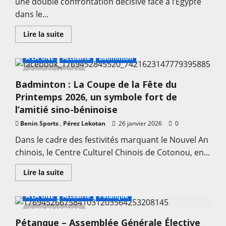
une double confrontation décisive face à l’Égypte
la
journée
dans le...
En
Lire la suite
savoir
plus
sur
A LA UNE
Actualité
Badminton
Football
–
2 MIN DE LECTURE
Féminin
Badminton : La Coupe de la Fête du
–
Élim
Printemps 2026, un symbole fort de
Mondial
U20
l’amitié sino-béninoise
:
Les
Benin Sports
,
Pérez Lekotan
26 janvier 2026
0
Amazones
de
Dans le cadre des festivités marquant le Nouvel An
Ouzérou
Abdoulaye
chinois, le Centre Culturel Chinois de Cotonou, en...
en
ordre
de
En
Lire la suite
bataille
savoir
plus
sur
A LA UNE
Actualité
Petanque
Badminton
:
2 MIN DE LECTURE
La
Pétanque – Assemblée Générale Élective
Coupe