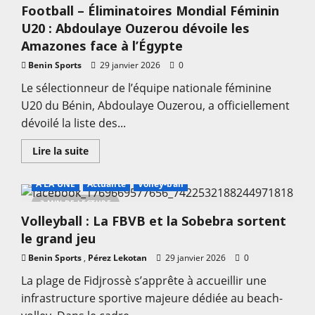
Football – Éliminatoires Mondial Féminin
National
:
U20 : Abdoulaye Ouzerou dévoile les
La
saison
Amazones face à l’Égypte
s’annonce
!
Benin Sports
29 janvier 2026
0
Le sélectionneur de l’équipe nationale féminine
U20 du Bénin, Abdoulaye Ouzerou, a officiellement
dévoilé la liste des...
En
Lire la suite
savoir
plus
sur
A LA UNE
Actualité
Volley-ball
Football
–
3 MIN DE LECTURE
Éliminatoires
Volleyball : La FBVB et la Sobebra sortent
Mondial
Féminin
le grand jeu
U20
:
Benin Sports
,
Abdoulaye
Pérez Lekotan
29 janvier 2026
0
Ouzerou
dévoile
La plage de Fidjrossè s’apprête à accueillir une
les
infrastructure sportive majeure dédiée au beach-
Amazones
face