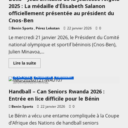
:
2025 : La médaille d’Élisabeth Salanon
Aspal
BBC
officiellement présentée au président du
de
Parakou
Cnos-Ben
mise
sur
Benin Sports
,
Pérez Lekotan
22 janvier 2026
0
Stef
Fharis
Le mercredi 21 janvier 2026, le Président du Comité
Willum
Toampe
national olympique et sportif béninois (Cnos-Ben),
Pare
Julien Minavoa,...
En
Lire la suite
savoir
plus
sur
A LA UNE
Actualité
Handball
Boxe
–
2 MIN DE LECTURE
Jeux
Handball – Can Seniors Rwanda 2026 :
africains
de
Entrée en lice difficile pour le Bénin
la
jeunesse
Benin Sports
Angola
22 janvier 2026
0
2025
:
Le Bénin a vécu une entame compliquée à la Coupe
La
d’Afrique des Nations de handball seniors
médaille
d’Élisabeth