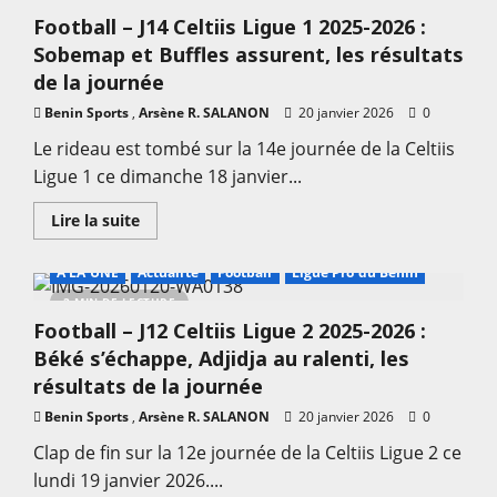
J12
Football – J14 Celtiis Ligue 1 2025-2026 :
Celtiis
Ligue
Sobemap et Buffles assurent, les résultats
2
2025-
de la journée
2026
:
Benin Sports
,
Arsène R. SALANON
20 janvier 2026
0
Béké
s’échappe,
Le rideau est tombé sur la 14e journée de la Celtiis
Adjidja
au
Ligue 1 ce dimanche 18 janvier...
ralenti,
les
résultats
En
Lire la suite
de
savoir
la
plus
journée
sur
A LA UNE
Actualité
Football
Ligue Pro du Bénin
Football
–
2 MIN DE LECTURE
J14
Football – J12 Celtiis Ligue 2 2025-2026 :
Celtiis
Ligue
Béké s’échappe, Adjidja au ralenti, les
1
2025-
résultats de la journée
2026
:
Benin Sports
,
Arsène R. SALANON
20 janvier 2026
0
Sobemap
et
Clap de fin sur la 12e journée de la Celtiis Ligue 2 ce
Buffles
assurent,
lundi 19 janvier 2026....
les