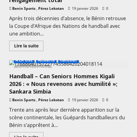
l’engagement total
Tchibozo
à
Benin Sports
,
Pérez Lekotan
19 janvier 2026
0
l’épreuve
de
Après trois décennies d’absence, le Bénin retrouve
la
performance
la Coupe d’Afrique des Nations de handball avec
une ambition...
En
Lire la suite
savoir
plus
sur
A LA UNE
Actualité
Handball
Handball
–
2 MIN DE LECTURE
Can
Handball – Can Seniors Hommes Kigali
Seniors
Hommes
2026 : « Nous revenons avec humilité »;
2026
:
Sankara Simbia
Basile
Pinto
Benin Sports
,
Pérez Lekotan
19 janvier 2026
0
appelle
les
Trente ans après leur dernière apparition sur la
Guépards
à
scène continentale, les Guépards handballeurs du
l’engagement
total
Bénin s’apprêtent à...
En