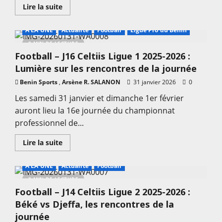
au
En
Lire la suite
palmarès
savoir
inaugural
plus
sur
A LA UNE
Actualité
Football
Ligue Pro du Bénin
Handball
–
2 MIN DE LECTURE
Can
Football – J16 Celtiis Ligue 1 2025-2026 :
Rwanda
2026
Lumière sur les rencontres de la journée
:
Le
Benin Sports
,
Bénin
Arsène R. SALANON
31 janvier 2026
0
termine
en
Les samedi 31 janvier et dimanche 1er février
beauté
auront lieu la 16e journée du championnat
sa
campagne
professionnel de...
à
Kigali
En
Lire la suite
savoir
plus
sur
A LA UNE
Actualité
Football
Football
–
2 MIN DE LECTURE
J16
Football – J14 Celtiis Ligue 2 2025-2026 :
Celtiis
Ligue
Béké vs Djeffa, les rencontres de la
1
2025-
journée
2026