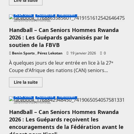
Lire la suite
savoir
plus
sur
A LA UNE
Actualité
Handball
Handball
–
2 MIN DE LECTURE
Can
Handball – Can Seniors Hommes Rwanda
Seniors
Hommes
2026 : Les Guépards galvanisés par le
Kigali
2026
soutien de la FBVB
:
«
Benin Sports
,
Pérez Lekotan
19 janvier 2026
0
Nous
revenons
À quelques jours de leur entrée en lice à la 27ᵉ
avec
humilité
Coupe d’Afrique des nations (CAN) seniors...
»;
Sankara
Simbia
En
Lire la suite
savoir
plus
sur
A LA UNE
Actualité
Handball
Handball
–
2 MIN DE LECTURE
Can
Handball – Can Seniors Hommes Rwanda
Seniors
Hommes
2026 : Les Guépards reçoivent les
Rwanda
2026
encouragements de la Fédération avant le
:
Les