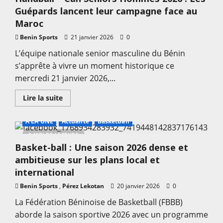
:
Guépards lancent leur campagne face au
Ahmed
Diomandé
Maroc
expose
les
Benin Sports
21 janvier 2026
0
défis
de
L’équipe nationale senior masculine du Bénin
son
Comité
s’apprête à vivre un moment historique ce
Exécutif
mercredi 21 janvier 2026,...
En
Lire la suite
savoir
plus
sur
A LA UNE
Actualité
Basketball
Handball
–
3 MIN DE LECTURE
Can
Basket-ball : Une saison 2026 dense et
Seniors
Hommes
ambitieuse sur les plans local et
2026
:
international
Les
Guépards
Benin Sports
,
Pérez Lekotan
20 janvier 2026
0
lancent
leur
La Fédération Béninoise de Basketball (FBBB)
campagne
face
aborde la saison sportive 2026 avec un programme
au
Maroc