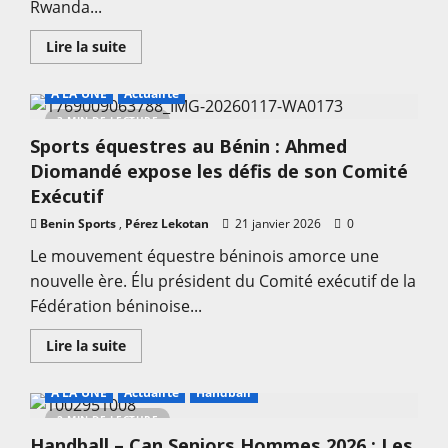
Rwanda...
Salanon
officiellement
présentée
En
Lire la suite
au
savoir
président
plus
du
sur
Cnos-
A LA UNE
Actualité
Handball
Ben
–
3 MIN DE LECTURE
Can
Sports équestres au Bénin : Ahmed
Seniors
Rwanda
Diomandé expose les défis de son Comité
2026
:
Exécutif
Entrée
en
Benin Sports
,
Pérez Lekotan
21 janvier 2026
0
lice
difficile
Le mouvement équestre béninois amorce une
pour
le
nouvelle ère. Élu président du Comité exécutif de la
Bénin
Fédération béninoise...
En
Lire la suite
savoir
plus
sur
A LA UNE
Actualité
Handball
Sports
équestres
2 MIN DE LECTURE
au
Handball – Can Seniors Hommes 2026 : Les
Bénin