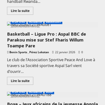
handball Rwanda...
En
Lire la suite
savoir
plus
sur
A LA UNE
Actualité
Basketball
Handball
–
3 MIN DE LECTURE
Can
Basketball – Ligue Pro : Aspal BBC de
Seniors
Hommes
Parakou mise sur Stef Fharis Willum
Rwanda
2026
Toampe Pare
:
Les
Benin Sports
,
Pérez Lekotan
22 janvier 2026
0
Guépards
face
Le club de l’Association Sportive Peace And Love à
à
la
travers sa Société sportive Aspal Sarl vient
RDC
pour
d’ouvrir...
rebondir
En
Lire la suite
savoir
plus
sur
A LA UNE
Actualité
Boxe
Basketball
–
3 MIN DE LECTURE
Ligue
Boxe – Jeux africains de la jeunesse Angola
Pro