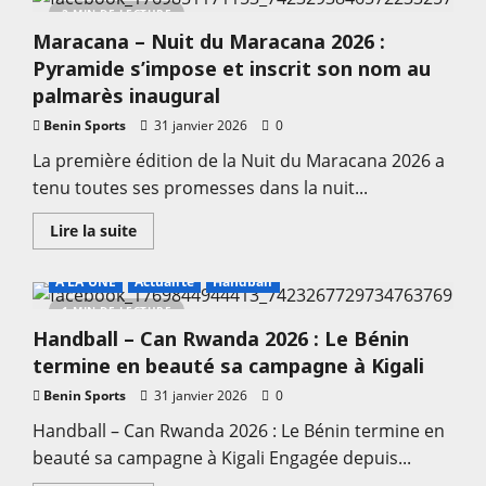
2 MIN DE LECTURE
Maracana – Nuit du Maracana 2026 :
Pyramide s’impose et inscrit son nom au
palmarès inaugural
Benin Sports
31 janvier 2026
0
La première édition de la Nuit du Maracana 2026 a
tenu toutes ses promesses dans la nuit...
En
Lire la suite
savoir
plus
sur
A LA UNE
Actualité
Handball
Maracana
–
1 MIN DE LECTURE
Nuit
Handball – Can Rwanda 2026 : Le Bénin
du
Maracana
termine en beauté sa campagne à Kigali
2026
:
Benin Sports
Pyramide
31 janvier 2026
0
s’impose
et
Handball – Can Rwanda 2026 : Le Bénin termine en
inscrit
beauté sa campagne à Kigali Engagée depuis...
son
nom