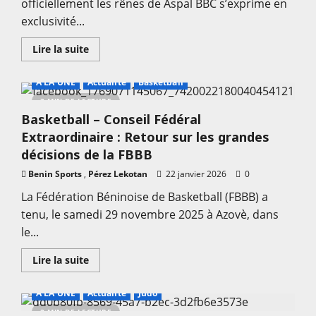
officiellement les rênes de Aspal BBC s’exprime en
exclusivité...
En
Lire la suite
savoir
plus
sur
A LA UNE
Actualité
Basketball
Basketball
–
3 MIN DE LECTURE
Ligue
Basketball – Conseil Fédéral
Pro
Aspal
Extraordinaire : Retour sur les grandes
BBC
:
décisions de la FBBB
«
Aspal
Benin Sports
,
Pérez Lekotan
22 janvier 2026
0
BBC
a
La Fédération Béninoise de Basketball (FBBB) a
l’ambition
de
tenu, le samedi 29 novembre 2025 à Azovè, dans
s’imposer
sur
le...
la
scène
nationale
En
Lire la suite
»,
savoir
Stef
plus
Pare
sur
A LA UNE
Actualité
Judo
Basketball
–
2 MIN DE LECTURE