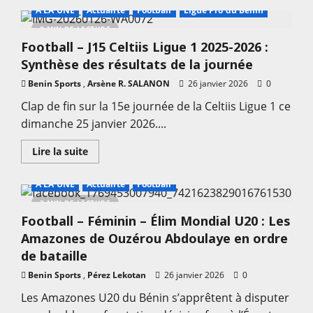
sur
A LA UNE
Actualité
Football
Ligue Pro du Bénin
Football
–
2 MIN DE LECTURE
J13
Football – J15 Celtiis Ligue 1 2025-2026 :
Celtiis
Ligue
Synthèse des résultats de la journée
2
2025-
Benin Sports
,
2026
Arsène R. SALANON
26 janvier 2026
0
:
Sitatunga
Clap de fin sur la 15e journée de la Celtiis Ligue 1 ce
s’offre
dimanche 25 janvier 2026....
Djeffa,
les
résultats
En
Lire la suite
de
savoir
la
plus
journée
sur
A LA UNE
Actualité
Football
Football
–
3 MIN DE LECTURE
J15
Football – Féminin – Élim Mondial U20 : Les
Celtiis
Ligue
Amazones de Ouzérou Abdoulaye en ordre
1
2025-
de bataille
2026
:
Benin Sports
,
Pérez Lekotan
26 janvier 2026
0
Synthèse
des
Les Amazones U20 du Bénin s’apprêtent à disputer
résultats
de