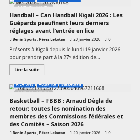
Handball
–
1 MIN DE LECTURE
Can
Handball – Can Handball Kigali 2026 : Les
Kigali
2026
Guépards peaufinent leurs derniers
:
Benoît
réglages avant l’entrée en lice
Dato
galvanise
Benin Sports
,
Pérez Lekotan
20 janvier 2026
0
les
Guépards
Présents à Kigali depuis le lundi 19 janvier 2026
avant
l’entrée
pour prendre part à la 27ᵉ édition de...
en
compétition
En
Lire la suite
savoir
plus
sur
A LA UNE
Actualité
Basketball
Handball
–
2 MIN DE LECTURE
Can
Basketball – FBBB : Arnaud Dègla de
Handball
Kigali
retour; toutes les nomination des
2026
:
membres des Commissions fédérales et
Les
Guépards
des Comités – Saison 2026
peaufinent
leurs
Benin Sports
,
Pérez Lekotan
20 janvier 2026
0
derniers
réglages