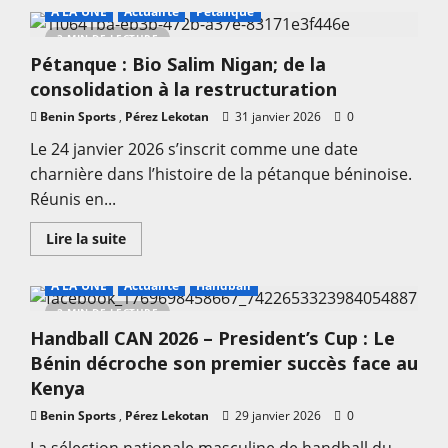
sur
A LA UNE
Actualité
Petanque
Championnat
National
3 MIN DE LECTURE
Scolaire
Pétanque : Bio Salim Nigan; de la
2026
:
consolidation à la restructuration
Les
inscriptions
Benin Sports
,
officiellement
Pérez Lekotan
31 janvier 2026
0
ouvertes
Le 24 janvier 2026 s’inscrit comme une date
charnière dans l’histoire de la pétanque béninoise.
Réunis en...
En
Lire la suite
savoir
plus
sur
A LA UNE
Actualité
Handball
Pétanque
:
2 MIN DE LECTURE
Bio
Handball CAN 2026 – President’s Cup : Le
Salim
Nigan;
Bénin décroche son premier succès face au
de
la
Kenya
consolidation
à
Benin Sports
,
Pérez Lekotan
29 janvier 2026
0
la
restructuration