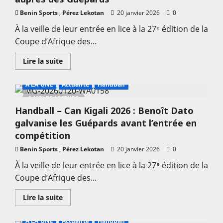
Simbia
salue
Benin Sports
,
Pérez Lekotan
20 janvier 2026
0
le
soutien
À la veille de leur entrée en lice à la 27ᵉ édition de la
du
ministre
Coupe d’Afrique des...
Benoît
Dato
En
Lire la suite
savoir
plus
sur
A LA UNE
Actualité
Handball
Handball
–
2 MIN DE LECTURE
Can
Handball – Can Kigali 2026 : Benoît Dato
Kigali
2026
galvanise les Guépards avant l’entrée en
:
Basile
compétition
Pinto
salue
Benin Sports
,
Pérez Lekotan
20 janvier 2026
0
la
présence
À la veille de leur entrée en lice à la 27ᵉ édition de la
du
ministre
Coupe d’Afrique des...
Benoît
Dato
auprès
En
Lire la suite
des
savoir
Guépards
plus
sur
A LA UNE
Actualité
Handball