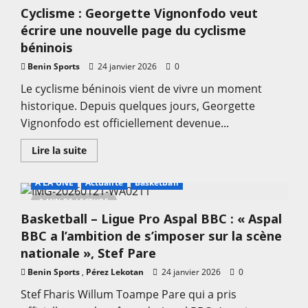
J15
Cyclisme : Georgette Vignonfodo veut
Celtiis
Ligue
écrire une nouvelle page du cyclisme
1
2025-
béninois
2026
:
Benin Sports
24 janvier 2026
0
Zoom
sur
Le cyclisme béninois vient de vivre un moment
les
rencontres
historique. Depuis quelques jours, Georgette
de
la
Vignonfodo est officiellement devenue...
journée
En
Lire la suite
savoir
plus
sur
A LA UNE
Actualité
Basketball
Cyclisme
:
2 MIN DE LECTURE
Georgette
Basketball – Ligue Pro Aspal BBC : « Aspal
Vignonfodo
veut
BBC a l’ambition de s’imposer sur la scène
écrire
une
nationale », Stef Pare
nouvelle
page
Benin Sports
,
Pérez Lekotan
24 janvier 2026
0
du
cyclisme
Stef Fharis Willum Toampe Pare qui a pris
béninois