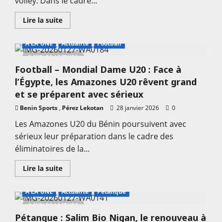
volley. Dans le cadre...
à
l’Égypte
En
Lire la suite
savoir
plus
sur
A LA UNE
Actualité
Football
Volleyball
:
2 MIN DE LECTURE
La
Football – Mondial Dame U20 : Face à
FBVB
et
l’Égypte, les Amazones U20 rêvent grand
la
Sobebra
et se préparent avec sérieux
sortent
le
Benin Sports
,
Pérez Lekotan
28 janvier 2026
0
grand
jeu
Les Amazones U20 du Bénin poursuivent avec
sérieux leur préparation dans le cadre des
éliminatoires de la...
En
Lire la suite
savoir
plus
sur
A LA UNE
Actualité
Petanque
Football
–
3 MIN DE LECTURE
Mondial
Pétanque : Salim Bio Nigan, le renouveau à
Dame