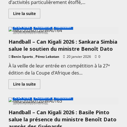
d’activités particulièrement étoffé,...
En
Lire la suite
savoir
plus
sur
A LA UNE
Actualité
Handball
Basket-
ball
2 MIN DE LECTURE
:
Handball – Can Kigali 2026 : Sankara Simbia
Une
saison
salue le soutien du ministre Benoît Dato
2026
dense
Benin Sports
,
et
Pérez Lekotan
20 janvier 2026
0
ambitieuse
sur
À la veille de leur entrée en compétition à la 27ᵉ
les
édition de la Coupe d’Afrique des...
plans
local
et
En
Lire la suite
international
savoir
plus
sur
A LA UNE
Actualité
Handball
Handball
–
2 MIN DE LECTURE
Can
Handball – Can Kigali 2026 : Basile Pinto
Kigali
2026
salue la présence du ministre Benoît Dato
:
Sankara
auprès des Guépards