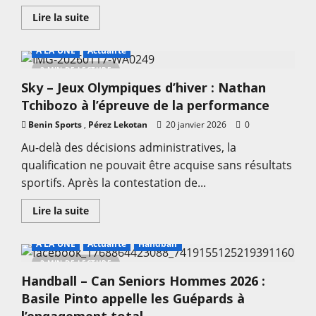
résultats
de
En
Lire la suite
la
savoir
journée
plus
sur
A LA UNE
Actualité
Football
–
2 MIN DE LECTURE
J12
Sky – Jeux Olympiques d’hiver : Nathan
Celtiis
Ligue
Tchibozo à l’épreuve de la performance
2
2025-
Benin Sports
,
2026
Pérez Lekotan
20 janvier 2026
0
:
Béké
Au-delà des décisions administratives, la
s’échappe,
qualification ne pouvait être acquise sans résultats
Adjidja
au
sportifs. Après la contestation de...
ralenti,
les
résultats
En
Lire la suite
de
savoir
la
plus
journée
sur
A LA UNE
Actualité
Handball
Sky
–
2 MIN DE LECTURE
Jeux
Handball – Can Seniors Hommes 2026 :
Olympiques
d’hiver
Basile Pinto appelle les Guépards à
:
Nathan