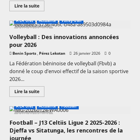
tête
En
Lire la suite
de
savoir
la
plus
FBP
sur
A LA UNE
Actualité
Volley-ball
Judo
–
3 MIN DE LECTURE
Coupe
Volleyball : Des innovations annoncées
de
l’Ambassade
pour 2026
du
Japon
Benin Sports
,
en
Pérez Lekotan
26 janvier 2026
0
Côte
d’Ivoire
La Fédération béninoise de volleyball (Fbvb) a
:
donné le coup d’envoi effectif de la saison sportive
Le
judo
2026...
béninois
s’illustre
avec
En
Lire la suite
deux
savoir
médailles
plus
d’argent
sur
A LA UNE
Actualité
Football
Volleyball
:
2 MIN DE LECTURE
Des
Football – J13 Celtiis Ligue 2 2025-2026 :
innovations
annoncées
Djeffa vs Sitatunga, les rencontres de la
pour
2026
journée