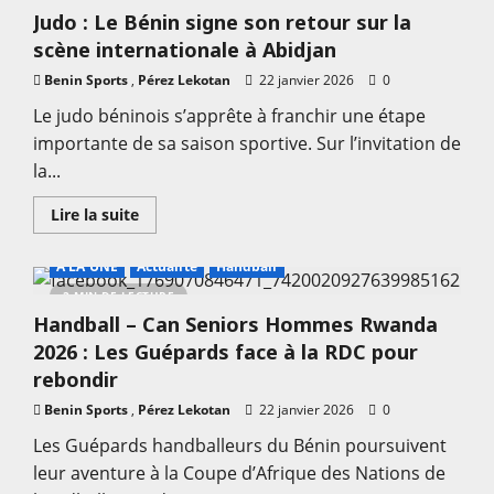
Conseil
Judo : Le Bénin signe son retour sur la
Fédéral
Extraordinaire
scène internationale à Abidjan
:
Retour
Benin Sports
,
sur
Pérez Lekotan
22 janvier 2026
0
les
grandes
Le judo béninois s’apprête à franchir une étape
décisions
importante de sa saison sportive. Sur l’invitation de
de
la
la...
FBBB
En
Lire la suite
savoir
plus
sur
A LA UNE
Actualité
Handball
Judo
:
2 MIN DE LECTURE
Le
Handball – Can Seniors Hommes Rwanda
Bénin
signe
2026 : Les Guépards face à la RDC pour
son
retour
rebondir
sur
la
Benin Sports
,
Pérez Lekotan
22 janvier 2026
0
scène
internationale
Les Guépards handballeurs du Bénin poursuivent
à
Abidjan
leur aventure à la Coupe d’Afrique des Nations de