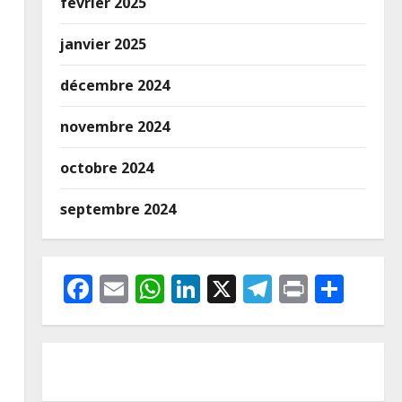
février 2025
janvier 2025
décembre 2024
novembre 2024
octobre 2024
septembre 2024
Facebook
Email
WhatsApp
LinkedIn
X
Telegram
Print
Part