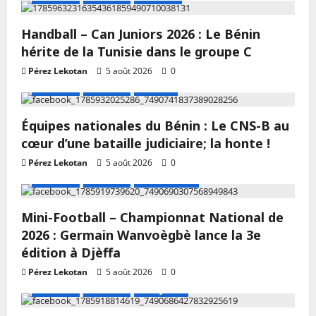
Handball – Can Juniors 2026 : Le Bénin
hérite de la Tunisie dans le groupe C
Pérez Lekotan
5 août 2026
0
A LA UNE
Actualité
Football
Équipes nationales du Bénin : Le CNS-B au
cœur d’une bataille judiciaire; la honte !
Pérez Lekotan
5 août 2026
0
A LA UNE
Actualité
Mini Football
Mini-Football – Championnat National de
2026 : Germain Wanvoègbè lance la 3e
édition à Djèffa
Pérez Lekotan
5 août 2026
0
A LA UNE
Actualité
Volley-ball