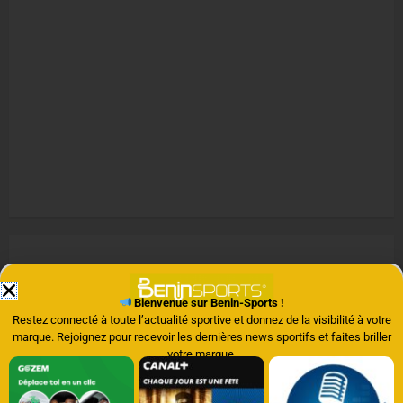
Nos Archives
Bienvenue sur Benin-Sports !
Restez connecté à toute l’actualité sportive et donnez de la visibilité à votre
marque. Rejoignez pour recevoir les dernières news sportifs et faites briller
votre marque.
août 2026
juillet 2026