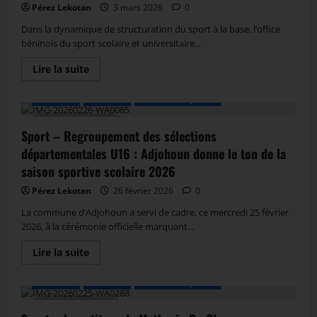
Pérez Lekotan
3 mars 2026
0
Dans la dynamique de structuration du sport à la base, l’office
béninois du sport scolaire et universitaire...
Lire la suite
A LA UNE
Actualité
Autres Disciplines
3 MIN DE LECTURE
Sport – Regroupement des sélections
départementales U16 : Adjohoun donne le ton de la
saison sportive scolaire 2026
Pérez Lekotan
26 février 2026
0
La commune d’Adjohoun a servi de cadre, ce mercredi 25 février
2026, à la cérémonie officielle marquant...
Lire la suite
A LA UNE
Actualité
Autres Disciplines
3 MIN DE LECTURE