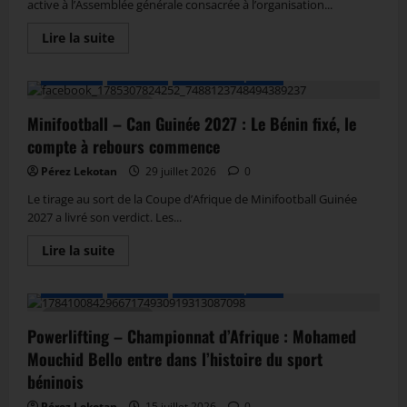
active à l’Assemblée générale consacrée à l’organisation...
Lire la suite
A LA UNE
Actualité
Autres Disciplines
2 MIN DE LECTURE
Minifootball – Can Guinée 2027 : Le Bénin fixé, le
compte à rebours commence
Pérez Lekotan
29 juillet 2026
0
Le tirage au sort de la Coupe d’Afrique de Minifootball Guinée
2027 a livré son verdict. Les...
Lire la suite
A LA UNE
Actualité
Autres Disciplines
2 MIN DE LECTURE
Powerlifting – Championnat d’Afrique : Mohamed
Mouchid Bello entre dans l’histoire du sport
béninois
Pérez Lekotan
15 juillet 2026
0