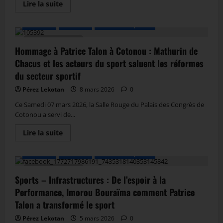
Lire la suite
A LA UNE
Actualité
Autres Disciplines
3 MIN DE LECTURE
Hommage à Patrice Talon à Cotonou : Mathurin de
Chacus et les acteurs du sport saluent les réformes
du secteur sportif
Pérez Lekotan
8 mars 2026
0
Ce Samedi 07 mars 2026, la Salle Rouge du Palais des Congrès de
Cotonou a servi de...
Lire la suite
A LA UNE
Actualité
Autres Disciplines
2 MIN DE LECTURE
Sports – Infrastructures : De l’espoir à la
Performance, Imorou Bouraïma comment Patrice
Talon a transformé le sport
Pérez Lekotan
5 mars 2026
0