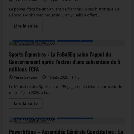
Le powerlifting béninois vient de franchir un cap historique. Le
Béninois Mohamed Mouchid Olaniyi Bello a offert...
Lire la suite
A LA UNE
Actualité
Autres Disciplines
1 MIN DE LECTURE
Sports Équestres : La FeBeSEq salue l’appui du
Gouvernement après l’octroi d’une subvention de 5
millions FCFA
Pérez Lekotan
15 juin 2026
0
Le Ministère des Sports et de l’Engagement civique a procédé, le
mardi 2 juin 2026, à la...
Lire la suite
A LA UNE
Actualité
Autres Disciplines
2 MIN DE LECTURE
Powerlifting – Assemblée Générale Constitutive : La