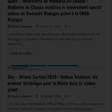
Sport – Investiture de Mathurin De Chacus :
Mathurin de Chacus mobilise le mouvement sportif
autour de Romuald Wadagni grâce à la CNSR-
Wadagni
Pérez Lekotan
26 février 2026
0
La Coalition Nationale Sportive pour Romuald Wadagni (CNSR-
Wadagni) a procédé à l’investiture officielle de son Parrain,
Mathurin...
Lire la suite
A LA UNE
Actualité
Autres Disciplines
2 MIN DE LECTURE
Sky – Milano Cortina 2026 : Nathan Tchibozo; Un
premier historique pour le Bénin dans le slalom
géant
Pérez Lekotan
14 février 2026
0
Lors des Jeux Olympiques d’hiver Milano Cortina 2026, le Beninois
Nathan Tchibozo a réalisé une performance remarquable...