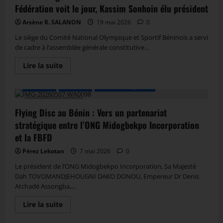
Fédération voit le jour, Kassim Sonhoin élu président
Arsène R. SALANON
19 mai 2026
0
Le siège du Comité National Olympique et Sportif Béninois a servi
de cadre à l’assemblée générale constitutive...
Lire la suite
A LA UNE
Actualité
Autres Disciplines
2 MIN DE LECTURE
Flying Disc au Bénin : Vers un partenariat
stratégique entre l’ONG Midogbekpo Incorporation
et la FBFD
Pérez Lekotan
7 mai 2026
0
Le président de l’ONG Midogbekpo Incorporation, Sa Majesté
Dah TOVOMANDJEHOUGNI DAKO DONOU, Empereur Dr Denis
Atchadé Assongba,...
Lire la suite