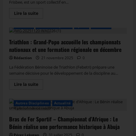
Frisbee, est un sport collectif en...
Lire la suite
Actualité
Autres Disciplines
Sports
Triathlon
2 MIN DE LECTURE
Triathlon : Grand-Popo accueille les championnats
nationaux et une formation régionale en décembre
Rédaction
21 novembre 2025
0
La Fédération Béninoise de Triathlon (Febetri) prépare une
semaine décisive pour le développement de la discipline au...
Lire la suite
Autres Disciplines
Actualité
2 MIN DE LECTURE
Bras de Fer Sportif – Championnat d’Afrique : Le
Bénin réalise une performance historique à Abuja
Pérez Lekotan
31 juillet 2025
0