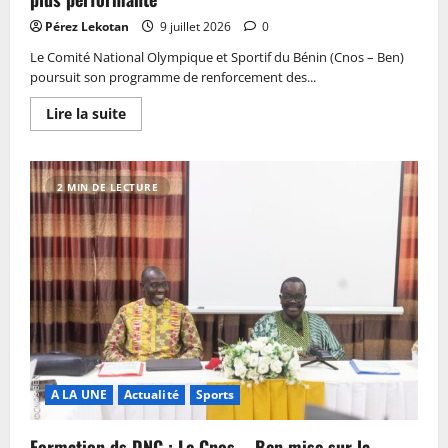
Pérez Lekotan
9 juillet 2026
0
Le Comité National Olympique et Sportif du Bénin (Cnos – Ben)
poursuit son programme de renforcement des...
Lire la suite
2 MIN DE LECTURE
A LA UNE
Actualité
Sports
Formation ds DNC : Le Cnos – Ben mise sur la