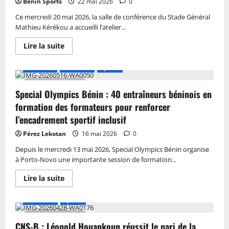
Benin Sports
22 mai 2026
0
Ce mercredi 20 mai 2026, la salle de conférence du Stade Général
Mathieu Kérékou a accueilli l’atelier...
Lire la suite
Actualité
A LA UNE
Sports
2 MIN DE LECTURE
Special Olympics Bénin : 40 entraîneurs béninois en
formation des formateurs pour renforcer
l’encadrement sportif inclusif
Pérez Lekotan
16 mai 2026
0
Depuis le mercredi 13 mai 2026, Special Olympics Bénin organise
à Porto-Novo une importante session de formation...
Lire la suite
A LA UNE
Sports
3 MIN DE LECTURE
CNS-B : Léopold Houankoun réussit le pari de la