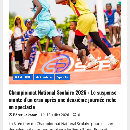
A LA UNE
Actualité
Sports
Championnat National Scolaire 2026 : Le suspense
monte d’un cran après une deuxième journée riche
en spectacle
Pérez Lekotan
13 juillet 2026
0
La 6ᵉ édition du Championnat National Scolaire poursuit son
déroulement dans une ambiance festive à Grand-Popo et...