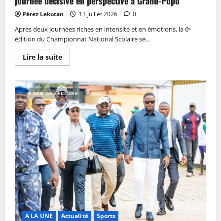
journée décisive en perspective à Grand-Popo
Pérez Lekotan
13 juillet 2026
0
Après deux journées riches en intensité et en émotions, la 6ᵉ
édition du Championnat National Scolaire se...
Lire la suite
3 MIN DE LECTURE
A LA UNE
Actualité
Sports