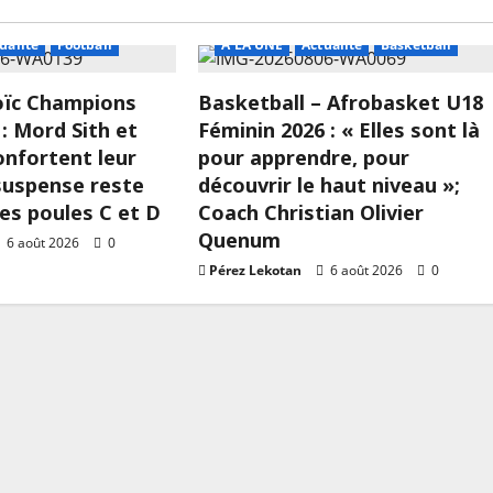
ualité
Football
A LA UNE
Actualité
Basketball
Loïc Champions
Basketball – Afrobasket U18
: Mord Sith et
Féminin 2026 : « Elles sont là
onfortent leur
pour apprendre, pour
 suspense reste
découvrir le haut niveau »;
les poules C et D
Coach Christian Olivier
Quenum
6 août 2026
0
Pérez Lekotan
6 août 2026
0