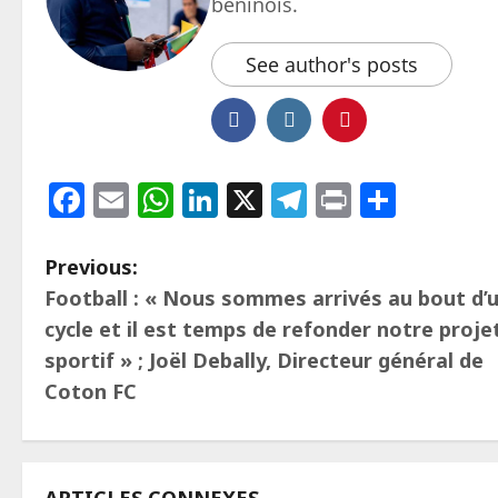
béninois.
See author's posts
Facebook
Email
WhatsApp
LinkedIn
X
Telegram
Print
Parta
Previous:
Football : « Nous sommes arrivés au bout d’
cycle et il est temps de refonder notre proje
sportif » ; Joël Debally, Directeur général de
Coton FC