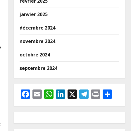
février 2025
janvier 2025
décembre 2024
novembre 2024
e
octobre 2024
septembre 2024
Facebook
Email
WhatsApp
LinkedIn
X
Telegram
Print
Part
t