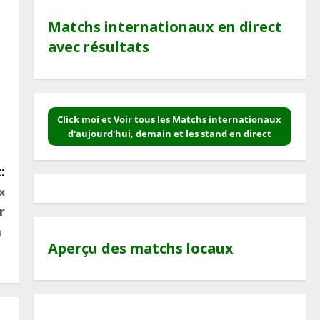
Matchs internationaux en direct
avec résultats
Click moi et Voir tous les Matchs internationaux
d'aujourd'hui, demain et les stand en direct
:
«
r
a
Aperçu des matchs locaux