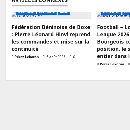
ARTICLES CONNEXES
A LA UNE
Actualité
Boxe
A LA UNE
Act
Fédération Béninoise de Boxe
Football – 
: Pierre Léonard Hinvi reprend
League 2026 
les commandes et mise sur la
Bourgeois c
continuité
position, le
entier dans 
Pérez Lekotan
6 août 2026
0
Pérez Lekotan