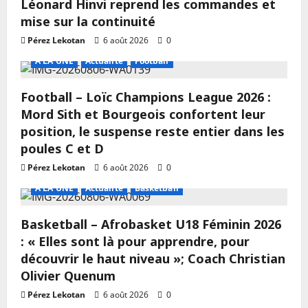
Léonard Hinvi reprend les commandes et
mise sur la continuité
Pérez Lekotan
6 août 2026
0
A LA UNE
Actualité
Football
Football – Loïc Champions League 2026 :
Mord Sith et Bourgeois confortent leur
position, le suspense reste entier dans les
poules C et D
Pérez Lekotan
6 août 2026
0
A LA UNE
Actualité
Basketball
Basketball – Afrobasket U18 Féminin 2026
: « Elles sont là pour apprendre, pour
découvrir le haut niveau »; Coach Christian
Olivier Quenum
Pérez Lekotan
6 août 2026
0