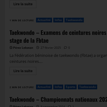
Lire la suite
Actualité
Infos
Taekwondo
1 MIN DE LECTURE
Taekwondo – Examens de ceintures noires 
stage de la Fbtae
Pérez Lekotan
27 février 2025
0
La Fédération béninoise de taekwondo (Fbtae) a orga
ceintures noires....
Lire la suite
Actualité
Infos
Sports
Taekwondo
2 MIN DE LECTURE
Taekwondo – Championnats nationaux 2024 
Pérez Lekotan
9 septembre 2024
1