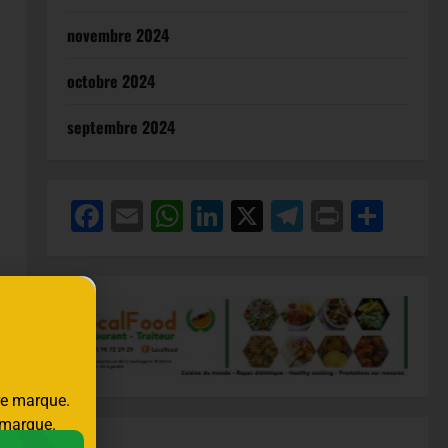
novembre 2024
octobre 2024
septembre 2024
Facebook
Email
WhatsApp
LinkedIn
X
Telegram
Print
Part
tre marque.
r
e marque.