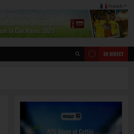
French
▼
EN DIRECT