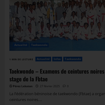
Actualité
Taekwondo
Actualité
Infos
Taekwondo
1 MIN DE LECTURE
Taekwondo – Examens de ceintures noires 
stage de la Fbtae
Pérez Lekotan
27 février 2025
0
La Fédération béninoise de taekwondo (Fbtae) a orga
ceintures noires....