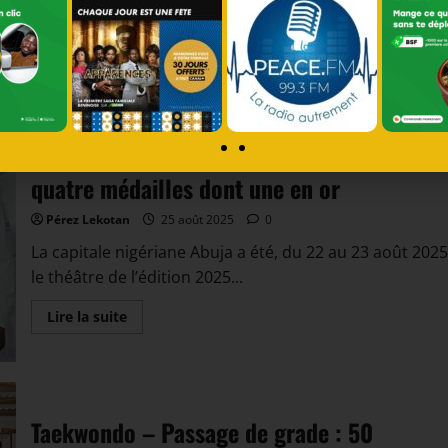
Lire la suite
Taekwondo – Championnat d’Afrique cadet
et juniors : Le Bénin repart d’Abuja avec
quatre médailles dont une en or
Pérez Lekotan
25 août 2025
0
La capitale nigériane Abuja a été, du 22 au 23 août 2025
le théâtre de l’édition 2025...
Lire la suite
Taekwondo – Passage de grade : 50