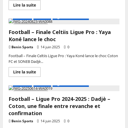
Lire la suite
Actualité
Football
Ligue Pro du Bénin
3 MIN DE LECTURE
Football – Finale Celtiis Ligue Pro : Yaya
Koné lance le choc
Benin Sports
14 juin 2025
0
Football – Finale Celtiis Ligue Pro : Yaya Koné lance le choc Coton
FC et SONEB Dadjè...
Lire la suite
Actualité
Football
Ligue Pro du Bénin
2 MIN DE LECTURE
Football – Ligue Pro 2024-2025 : Dadjè –
Coton, une finale entre revanche et
confirmation
Benin Sports
14 juin 2025
0