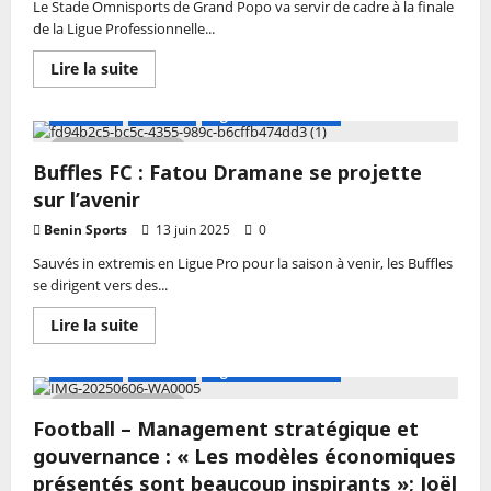
Le Stade Omnisports de Grand Popo va servir de cadre à la finale
de la Ligue Professionnelle...
Lire la suite
Actualité
Football
Ligue Pro du Bénin
3 MIN DE LECTURE
Buffles FC : Fatou Dramane se projette
sur l’avenir
Benin Sports
13 juin 2025
0
Sauvés in extremis en Ligue Pro pour la saison à venir, les Buffles
se dirigent vers des...
Lire la suite
Actualité
Football
Ligue Pro du Bénin
3 MIN DE LECTURE
Football – Management stratégique et
gouvernance : « Les modèles économiques
présentés sont beaucoup inspirants »; Joël