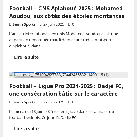
2 MIN DE LECTURE
Football – CNS Aplahoué 2025 : Mohamed
Aoudou, aux côtés des étoiles montantes
Benin Sports
27 juin 2025
0
L’ancien international béninois Mohamed Aoudou a fait une
apparition remarquée mardi dernier au stade omnisports
d’Aplahoué, dans...
Lire la suite
Actualité
Football
Ligue Pro du Bénin
3 MIN DE LECTURE
Football – Ligue Pro 2024-2025 : Dadjè FC,
une consécration bâtie sur le caractère
Benin Sports
27 juin 2025
0
Le mercredi 18 juin 2025 restera gravé dans les annales du
football béninois. Ce jour-là, Dadjè FC...
Lire la suite