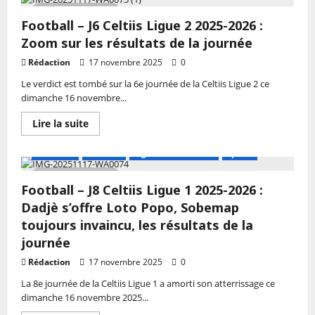
2 MIN DE LECTURE
Football – J6 Celtiis Ligue 2 2025-2026 :
Zoom sur les résultats de la journée
Rédaction
17 novembre 2025
0
Le verdict est tombé sur la 6e journée de la Celtiis Ligue 2 ce
dimanche 16 novembre...
Lire la suite
Actualité
Football
Ligue Pro du Bénin
Sports
2 MIN DE LECTURE
Football – J8 Celtiis Ligue 1 2025-2026 :
Dadjè s’offre Loto Popo, Sobemap
toujours invaincu, les résultats de la
journée
Rédaction
17 novembre 2025
0
La 8e journée de la Celtiis Ligue 1 a amorti son atterrissage ce
dimanche 16 novembre 2025...