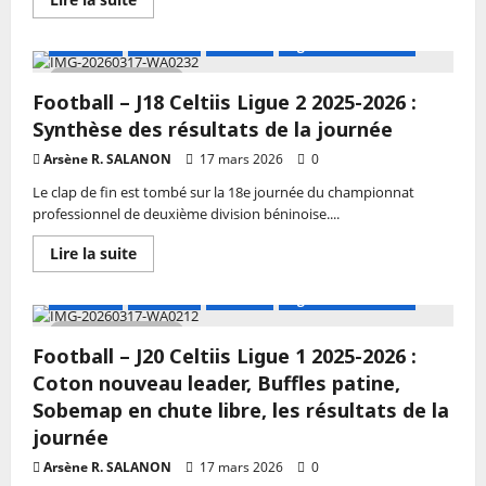
A LA UNE
Actualité
Football
Ligue Pro du Bénin
2 MIN DE LECTURE
Football – J18 Celtiis Ligue 2 2025-2026 :
Synthèse des résultats de la journée
Arsène R. SALANON
17 mars 2026
0
Le clap de fin est tombé sur la 18e journée du championnat
professionnel de deuxième division béninoise....
Lire la suite
A LA UNE
Actualité
Football
Ligue Pro du Bénin
2 MIN DE LECTURE
Football – J20 Celtiis Ligue 1 2025-2026 :
Coton nouveau leader, Buffles patine,
Sobemap en chute libre, les résultats de la
journée
Arsène R. SALANON
17 mars 2026
0