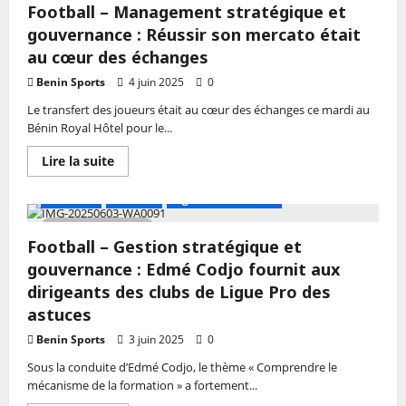
Football – Management stratégique et
gouvernance : Réussir son mercato était
au cœur des échanges
Benin Sports
4 juin 2025
0
Le transfert des joueurs était au cœur des échanges ce mardi au
Bénin Royal Hôtel pour le...
Lire la suite
Actualité
Football
Ligue Pro du Bénin
2 MIN DE LECTURE
Football – Gestion stratégique et
gouvernance : Edmé Codjo fournit aux
dirigeants des clubs de Ligue Pro des
astuces
Benin Sports
3 juin 2025
0
Sous la conduite d’Edmé Codjo, le thème « Comprendre le
mécanisme de la formation » a fortement...