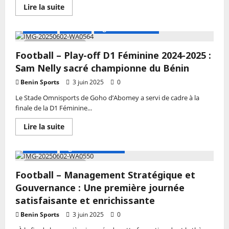
Lire la suite
Actualité
Football
Ligue Pro du Bénin
2 MIN DE LECTURE
Football – Play-off D1 Féminine 2024-2025 :
Sam Nelly sacré championne du Bénin
Benin Sports
3 juin 2025
0
Le Stade Omnisports de Goho d’Abomey a servi de cadre à la
finale de la D1 Féminine...
Lire la suite
Actualité
Ligue Pro du Bénin
2 MIN DE LECTURE
Football – Management Stratégique et
Gouvernance : Une première journée
satisfaisante et enrichissante
Benin Sports
3 juin 2025
0