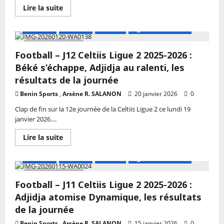
Lire la suite
A LA UNE
Actualité
Football
Ligue Pro du Bénin
2 MIN DE LECTURE
Football – J12 Celtiis Ligue 2 2025-2026 :
Béké s’échappe, Adjidja au ralenti, les
résultats de la journée
Benin Sports
,
Arsène R. SALANON
20 janvier 2026
0
Clap de fin sur la 12e journée de la Celtiis Ligue 2 ce lundi 19
janvier 2026....
Lire la suite
A LA UNE
Actualité
Football
Ligue Pro du Bénin
2 MIN DE LECTURE
Football – J11 Celtiis Ligue 2 2025-2026 :
Adjidja atomise Dynamique, les résultats
de la journée
Benin Sports
,
Arsène R. SALANON
15 janvier 2026
0