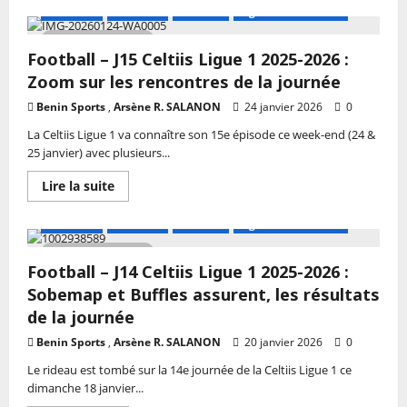
A LA UNE
Actualité
Football
Ligue Pro du Bénin
2 MIN DE LECTURE
Football – J15 Celtiis Ligue 1 2025-2026 :
Zoom sur les rencontres de la journée
Benin Sports
,
Arsène R. SALANON
24 janvier 2026
0
La Celtiis Ligue 1 va connaître son 15e épisode ce week-end (24 &
25 janvier) avec plusieurs...
Lire la suite
A LA UNE
Actualité
Football
Ligue Pro du Bénin
2 MIN DE LECTURE
Football – J14 Celtiis Ligue 1 2025-2026 :
Sobemap et Buffles assurent, les résultats
de la journée
Benin Sports
,
Arsène R. SALANON
20 janvier 2026
0
Le rideau est tombé sur la 14e journée de la Celtiis Ligue 1 ce
dimanche 18 janvier...