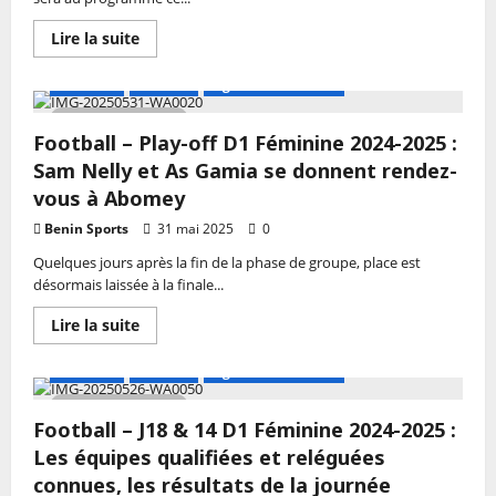
Lire la suite
Actualité
Football
Ligue Pro du Bénin
2 MIN DE LECTURE
Football – Play-off D1 Féminine 2024-2025 :
Sam Nelly et As Gamia se donnent rendez-
vous à Abomey
Benin Sports
31 mai 2025
0
Quelques jours après la fin de la phase de groupe, place est
désormais laissée à la finale...
Lire la suite
Actualité
Football
Ligue Pro du Bénin
2 MIN DE LECTURE
Football – J18 & 14 D1 Féminine 2024-2025 :
Les équipes qualifiées et reléguées
connues, les résultats de la journée