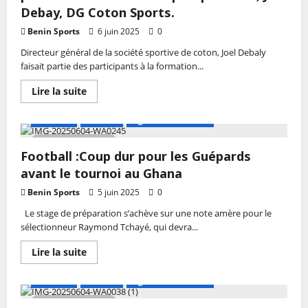
Debay, DG Coton Sports.
Benin Sports
6 juin 2025
0
Directeur général de la société sportive de coton, Joel Debaly
faisait partie des participants à la formation...
Lire la suite
Actualité
Football
Ligue Pro du Bénin
1 MIN DE LECTURE
Football :Coup dur pour les Guépards
avant le tournoi au Ghana
Benin Sports
5 juin 2025
0
Le stage de préparation s’achève sur une note amère pour le
sélectionneur Raymond Tchayé, qui devra...
Lire la suite
Actualité
Football
Ligue Pro du Bénin
2 MIN DE LECTURE