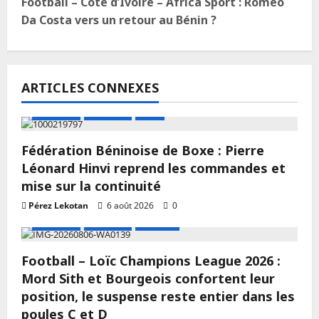
Football – Côte d’Ivoire – Africa Sport : Roméo
Da Costa vers un retour au Bénin ?
ARTICLES CONNEXES
A LA UNE
Actualité
Boxe
Fédération Béninoise de Boxe : Pierre
Léonard Hinvi reprend les commandes et
mise sur la continuité
Pérez Lekotan
6 août 2026
0
A LA UNE
Actualité
Football
Football – Loïc Champions League 2026 :
Mord Sith et Bourgeois confortent leur
position, le suspense reste entier dans les
poules C et D