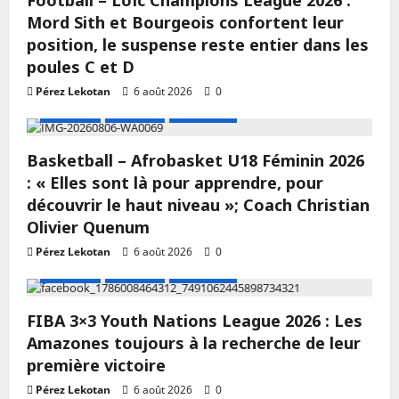
Football – Loïc Champions League 2026 :
Mord Sith et Bourgeois confortent leur
position, le suspense reste entier dans les
poules C et D
Pérez Lekotan
6 août 2026
0
A LA UNE
Actualité
Basketball
Basketball – Afrobasket U18 Féminin 2026
: « Elles sont là pour apprendre, pour
découvrir le haut niveau »; Coach Christian
Olivier Quenum
Pérez Lekotan
6 août 2026
0
A LA UNE
Actualité
Basketball
FIBA 3×3 Youth Nations League 2026 : Les
Amazones toujours à la recherche de leur
première victoire
Pérez Lekotan
6 août 2026
0