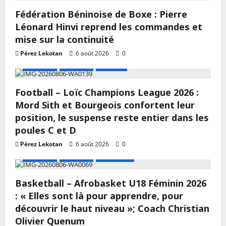
Fédération Béninoise de Boxe : Pierre
Léonard Hinvi reprend les commandes et
mise sur la continuité
Pérez Lekotan
6 août 2026
0
A LA UNE
Actualité
Football
Football – Loïc Champions League 2026 :
Mord Sith et Bourgeois confortent leur
position, le suspense reste entier dans les
poules C et D
Pérez Lekotan
6 août 2026
0
A LA UNE
Actualité
Basketball
Basketball – Afrobasket U18 Féminin 2026
: « Elles sont là pour apprendre, pour
découvrir le haut niveau »; Coach Christian
Olivier Quenum