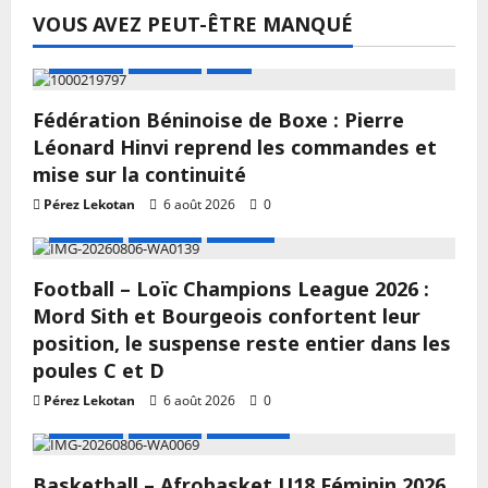
VOUS AVEZ PEUT-ÊTRE MANQUÉ
A LA UNE
Actualité
Boxe
Fédération Béninoise de Boxe : Pierre
Léonard Hinvi reprend les commandes et
mise sur la continuité
Pérez Lekotan
6 août 2026
0
A LA UNE
Actualité
Football
Football – Loïc Champions League 2026 :
Mord Sith et Bourgeois confortent leur
position, le suspense reste entier dans les
poules C et D
Pérez Lekotan
6 août 2026
0
A LA UNE
Actualité
Basketball
Basketball – Afrobasket U18 Féminin 2026