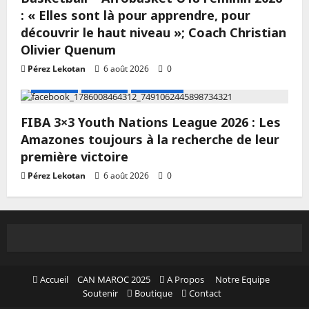
: « Elles sont là pour apprendre, pour
découvrir le haut niveau »; Coach Christian
Olivier Quenum
Pérez Lekotan
6 août 2026
0
A LA UNE
Actualité
Basketball
FIBA 3×3 Youth Nations League 2026 : Les
Amazones toujours à la recherche de leur
première victoire
Pérez Lekotan
6 août 2026
0
Accueil
CAN MAROC 2025
A Propos
Notre Equipe
Soutenir
Boutique
Contact