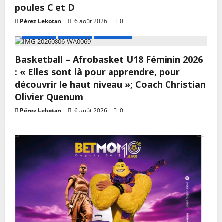
poules C et D
Pérez Lekotan
6 août 2026
0
A LA UNE
Actualité
Basketball
Basketball – Afrobasket U18 Féminin 2026
: « Elles sont là pour apprendre, pour
découvrir le haut niveau »; Coach Christian
Olivier Quenum
Pérez Lekotan
6 août 2026
0