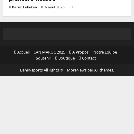
Pérez Lekotan
6 août 2026
0
Accueil
CAN MAROC 2025
A Propos
Notre Equipe
Soutenir
Boutique
Contact
Bénin-sports All rights ©
|
MoreNews
par AF themes.