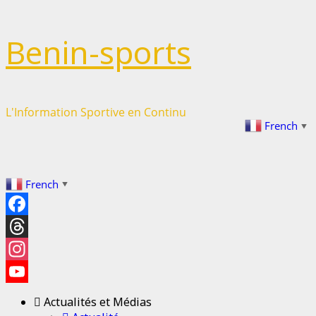
Passer
Benin-sports
au
contenu
L'Information Sportive en Continu
French
▼
French
▼
Facebook
Threads
Instagram
YouTube
Actualités et Médias