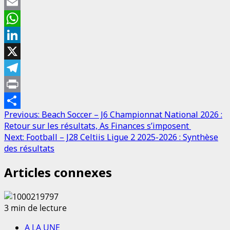
Facebook
Email
WhatsApp
LinkedIn
X
Telegram
Print
Post
Previous:
Beach Soccer – J6 Championnat National 2026 :
Partager
Retour sur les résultats, As Finances s’imposent
navigation
Next:
Football – J28 Celtiis Ligue 2 2025-2026 : Synthèse
des résultats
Articles connexes
3 min de lecture
A LA UNE