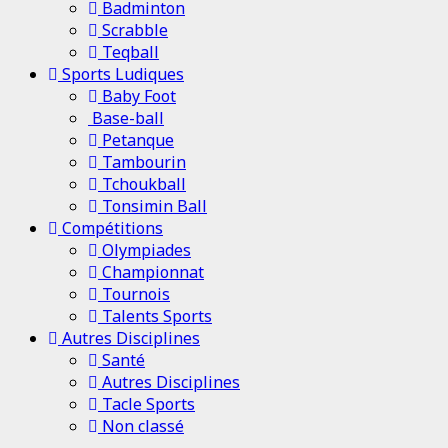
Badminton
Scrabble
Teqball
Sports Ludiques
Baby Foot
Base-ball
Petanque
Tambourin
Tchoukball
Tonsimin Ball
Compétitions
Olympiades
Championnat
Tournois
Talents Sports
Autres Disciplines
Santé
Autres Disciplines
Tacle Sports
Non classé