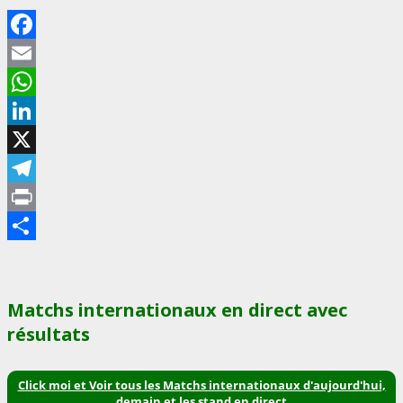
Facebook
Email
WhatsApp
LinkedIn
X
Telegram
Print
Partager
Matchs internationaux en direct avec
résultats
Click moi et Voir tous les Matchs internationaux d'aujourd'hui,
demain et les stand en direct