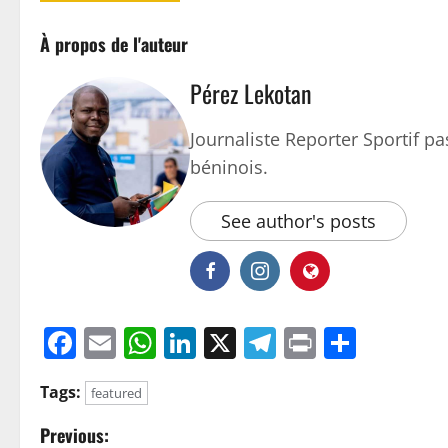
À propos de l'auteur
Pérez Lekotan
Journaliste Reporter Sportif pas
béninois.
See author's posts
Facebook
Email
WhatsApp
LinkedIn
X
Telegram
Print
Parta
Tags:
featured
Previous: