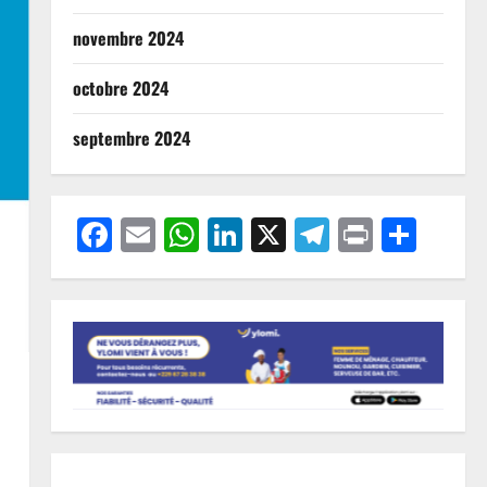
novembre 2024
octobre 2024
septembre 2024
Facebook
Email
WhatsApp
LinkedIn
X
Telegram
Print
Part