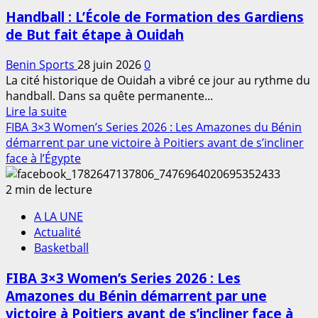
9e
Handball : L’École de Formation des Gardiens
édition
de But fait étape à Ouidah
officiellement
lancée
Benin Sports
28 juin 2026
0
sous
La cité historique de Ouidah a vibré ce jour au rythme du
le
handball. Dans sa quête permanente...
signe
En
Lire la suite
de
savoir
FIBA 3×3 Women’s Series 2026 : Les Amazones du Bénin
la
plus
démarrent par une victoire à Poitiers avant de s’incliner
fraternité
sur
face à l’Égypte
et
Handball
du
:
2 min de lecture
vivre-
L’École
ensemble
A LA UNE
de
Actualité
Formation
Basketball
des
Gardiens
FIBA 3×3 Women’s Series 2026 : Les
de
Amazones du Bénin démarrent par une
But
victoire à Poitiers avant de s’incliner face à
fait