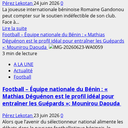
Pérez Lekotan
24 juin 2026
0
cap
La joueuse internationale béninoise Romaine Gandonou
historique
peut compter sur le soutien indéfectible de son club.
avec
Face à...
son
En
Lire la suite
premier
savoir
Football – Équipe nationale du Bénin : « Mathias
terrain
plus
Déguénon est le profil idéal pour entraîner les Guépards
synthétique
sur
»; Mounirou Daouda
Football
3 min de lecture
–
A LA UNE
Campagne
Actualité
de
Football
désinformation
:
Football – Équipe nationale du Bénin : «
Mensonge,
Mathias Déguénon est le profil idéal pour
Tambours
entraîner les Guépards »; Mounirou Daouda
FC
affiche
Pérez Lekotan
23 juin 2026
0
son
Alors que l’avenir du sélectionneur national alimente les
soutien
débats dans le paysage footballistique béninois, le