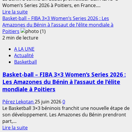
chapitre
Women’s Series 2026 à Poitiers, en France....
En
s’ouvre
Lire la suite
savoir
pour
Basket-ball – FIBA 3×3 Women’s Series 2026 : Les
plus
le
Amazones du Bénin à l’assaut de l’élite mondiale à
sur
football
Poitiers
Basket-
béninois
2 min de lecture
ball
A LA UNE
–
Actualité
FIBA
Basketball
3×3
Women’s
Basket-ball – FIBA 3×3 Women’s Series 2026 :
Series
Les Amazones du Bénin à l’assaut de l’élite
2026
mondiale à Poitiers
:
Les
Pérez Lekotan
25 juin 2026
0
Amazones
Le Basketball 3×3 béninois franchit une nouvelle étape de
du
son développement. Les Amazones du Bénin prendront
Bénin
part,...
s’imposent
En
Lire la suite
face