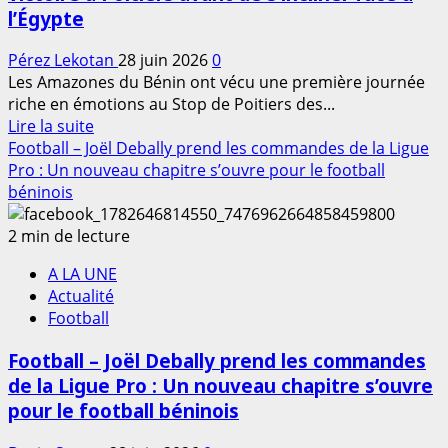
étape
l’Égypte
à
Ouidah
Pérez Lekotan
28 juin 2026
0
Les Amazones du Bénin ont vécu une première journée
riche en émotions au Stop de Poitiers des...
En
Lire la suite
savoir
Football – Joël Debally prend les commandes de la Ligue
plus
Pro : Un nouveau chapitre s’ouvre pour le football
sur
béninois
FIBA
3×3
2 min de lecture
Women’s
A LA UNE
Series
Actualité
2026
Football
:
Les
Football – Joël Debally prend les commandes
Amazones
de la Ligue Pro : Un nouveau chapitre s’ouvre
du
pour le football béninois
Bénin
démarrent