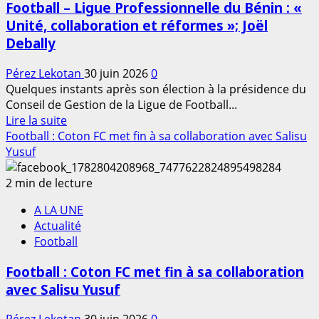
Football – Ligue Professionnelle du Bénin : «
Tchaye
Unité, collaboration et réformes »; Joël
satisfait
Debally
du
premier
Pérez Lekotan
30 juin 2026
0
stage
Quelques instants après son élection à la présidence du
et
Conseil de Gestion de la Ligue de Football...
déjà
En
Lire la suite
tourné
savoir
Football : Coton FC met fin à sa collaboration avec Salisu
vers
plus
Yusuf
les
sur
prochaines
Football
2 min de lecture
échéances
–
A LA UNE
Ligue
Actualité
Professionnelle
Football
du
Bénin
Football : Coton FC met fin à sa collaboration
:
avec Salisu Yusuf
«
Unité,