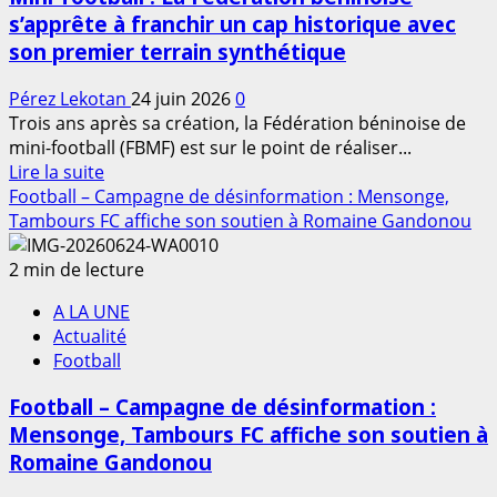
taxer
s’apprête à franchir un cap historique avec
l’engagement
son premier terrain synthétique
citoyen
et
Pérez Lekotan
24 juin 2026
0
sportif
Trois ans après sa création, la Fédération béninoise de
?
mini-football (FBMF) est sur le point de réaliser...
En
Lire la suite
savoir
Football – Campagne de désinformation : Mensonge,
plus
Tambours FC affiche son soutien à Romaine Gandonou
sur
Mini-
2 min de lecture
football
A LA UNE
:
Actualité
La
Football
Fédération
béninoise
Football – Campagne de désinformation :
s’apprête
Mensonge, Tambours FC affiche son soutien à
à
Romaine Gandonou
franchir
un