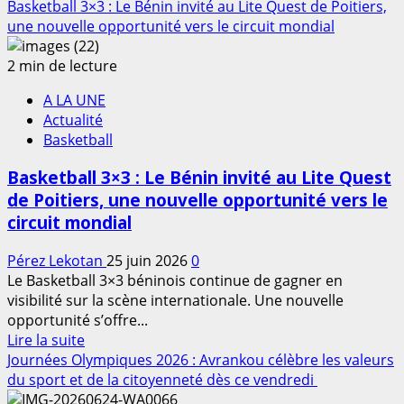
savoir
Basketball 3×3 : Le Bénin invité au Lite Quest de Poitiers,
à
plus
une nouvelle opportunité vers le circuit mondial
l’Azerbaïdjan
sur
avant
Basket-
2 min de lecture
de
ball
céder
A LA UNE
–
contre
Actualité
FIBA
l’Égypte
Basketball
3×3
à
Women’s
Poitiers
Basketball 3×3 : Le Bénin invité au Lite Quest
Series
de Poitiers, une nouvelle opportunité vers le
2026
circuit mondial
:
Les
Pérez Lekotan
25 juin 2026
0
Amazones
Le Basketball 3×3 béninois continue de gagner en
du
visibilité sur la scène internationale. Une nouvelle
Bénin
opportunité s’offre...
à
En
Lire la suite
l’assaut
savoir
Journées Olympiques 2026 : Avrankou célèbre les valeurs
de
plus
du sport et de la citoyenneté dès ce vendredi
l’élite
sur
mondiale