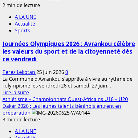
Basketball
2 min de lecture
à
3×3
Poitiers
A LA UNE
:
Actualité
Le
Sports
Bénin
invité
Journées Olympiques 2026 : Avrankou célèbre
au
les valeurs du sport et de la citoyenneté dès
Lite
ce vendredi
Quest
de
Pérez Lekotan
25 juin 2026
0
Poitiers,
La Commune d’Avrankou s’apprête à vivre au rythme de
une
l’olympisme les vendredi 26 et samedi 27 juin...
nouvelle
En
Lire la suite
opportunité
savoir
Athlétisme – Championnats Ouest-Africains U18 – U20
vers
plus
Dakar 2026 : Les jeunes talents béninois entrent en
le
sur
préparation
circuit
Journées
3 min de lecture
mondial
Olympiques
A LA UNE
2026
Actualité