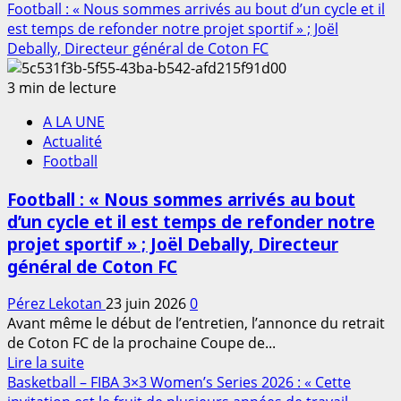
savoir
Football : « Nous sommes arrivés au bout d’un cycle et il
entraîner
plus
est temps de refonder notre projet sportif » ; Joël
les
sur
Debally, Directeur général de Coton FC
Guépards
Journée
»;
Olympique
3 min de lecture
Mounirou
2026
Daouda
A LA UNE
:
Actualité
Avrankou
Football
au
rendez-
Football : « Nous sommes arrivés au bout
vous
d’un cycle et il est temps de refonder notre
des
projet sportif » ; Joël Debally, Directeur
valeurs
d’excellence,
général de Coton FC
d’amitié
et
Pérez Lekotan
23 juin 2026
0
de
Avant même le début de l’entretien, l’annonce du retrait
respect
de Coton FC de la prochaine Coupe de...
En
Lire la suite
savoir
Basketball – FIBA 3×3 Women’s Series 2026 : « Cette