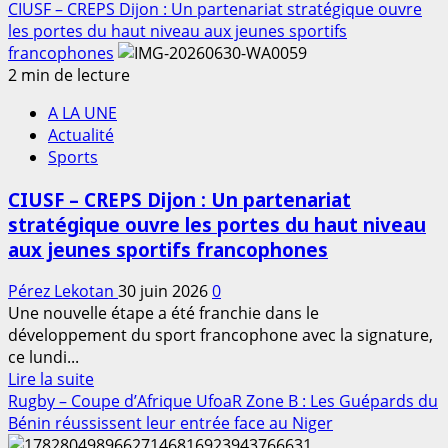
savoir
CIUSF – CREPS Dijon : Un partenariat stratégique ouvre
plus
les portes du haut niveau aux jeunes sportifs
sur
francophones
Médailles
2 min de lecture
sportives
A LA UNE
:
Actualité
Zénith
Sports
Marché
du
CIUSF – CREPS Dijon : Un partenariat
Siècle
stratégique ouvre les portes du haut niveau
met
aux jeunes sportifs francophones
en
avant
Pérez Lekotan
30 juin 2026
0
un
Une nouvelle étape a été franchie dans le
design
développement du sport francophone avec la signature,
de
ce lundi...
la
En
Lire la suite
Statue
savoir
Rugby – Coupe d’Afrique UfoaR Zone B : Les Guépards du
de
plus
Bénin réussissent leur entrée face au Niger
l’Amazone
sur