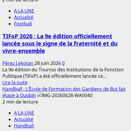
sur
Sports
l’entrée
A LA UNE
–
en
Actualité
Hero
compétition
Football
Battle
World
TIFoP 2026 : La 9e édition officiellement
Cup
lancée sous le signe de la fraternité et du
2026
vivre-ensemble
:
Mouhawya
Pérez Lekotan
28 juin 2026
0
Salifou
La 9e édition du Tournoi des Institutions de la Fonction
porte
Publique (TIFoP) a été officiellement lancée ce...
les
En
Lire la suite
ambitions
savoir
Handball : L’École de Formation des Gardiens de But fait
du
plus
étape à Ouidah
Bénin
sur
2 min de lecture
à
TIFoP
Milan
A LA UNE
2026
Actualité
:
Handball
La