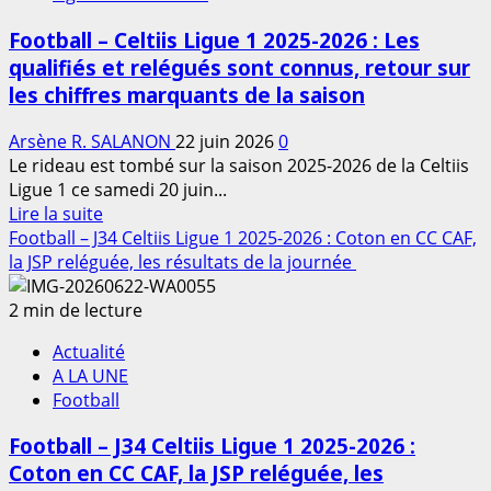
Degla
:
Football – Celtiis Ligue 1 2025-2026 : Les
Amal
qualifiés et relégués sont connus, retour sur
Vbc
les chiffres marquants de la saison
sacré
champion
Arsène R. SALANON
22 juin 2026
0
et
Le rideau est tombé sur la saison 2025-2026 de la Celtiis
valide
Ligue 1 ce samedi 20 juin...
son
En
Lire la suite
ticket
savoir
Football – J34 Celtiis Ligue 1 2025-2026 : Coton en CC CAF,
pour
plus
la JSP reléguée, les résultats de la journée
la
sur
Première
Football
2 min de lecture
League
–
Actualité
Celtiis
A LA UNE
Ligue
Football
1
2025-
Football – J34 Celtiis Ligue 1 2025-2026 :
2026
Coton en CC CAF, la JSP reléguée, les
: