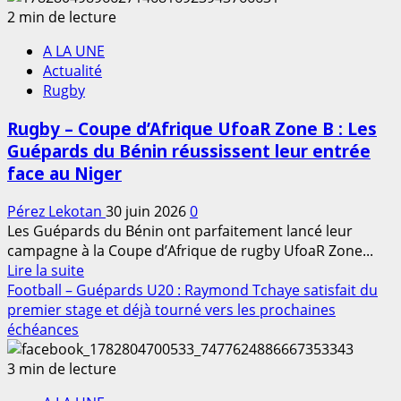
pour
CIUSF
2 min de lecture
valoriser
–
les
A LA UNE
CREPS
compétitions
Actualité
Dijon
au
Rugby
:
Bénin
Un
Rugby – Coupe d’Afrique UfoaR Zone B : Les
partenariat
Guépards du Bénin réussissent leur entrée
stratégique
face au Niger
ouvre
les
Pérez Lekotan
30 juin 2026
0
portes
Les Guépards du Bénin ont parfaitement lancé leur
du
campagne à la Coupe d’Afrique de rugby UfoaR Zone...
haut
En
Lire la suite
niveau
savoir
Football – Guépards U20 : Raymond Tchaye satisfait du
aux
plus
premier stage et déjà tourné vers les prochaines
jeunes
sur
échéances
sportifs
Rugby
francophones
–
3 min de lecture
Coupe