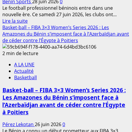
Benin Sports
28 juin 2026
0
par
Le football professionnel béninois entre dans une
une
nouvelle ère. Ce samedi 27 juin 2026, les clubs ont...
victoire
En
Lire la suite
à
savoir
Basket-ball – FIBA 3×3 Women’s Series 2026 : Les
Poitiers
plus
Amazones du Bénin s’imposent face à l’Azerbaïdjan avant
avant
sur
de céder contre l’Égypte à Poitiers
de
Football
s’incliner
–
2 min de lecture
face
Joël
à
A LA UNE
Debally
l’Égypte
Actualité
prend
Basketball
les
commandes
Basket-ball – FIBA 3×3 Women’s Series 2026 :
de
Les Amazones du Bénin s’imposent face à
la
l’Azerbaïdjan avant de céder contre l’Égypte
Ligue
Pro
à Poitiers
:
Un
Pérez Lekotan
26 juin 2026
0
nouveau
Le Bénin a connu un début prometteur aux FIBA 3×3