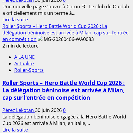
Pérez Lekotan
30 juin 2026
0
collaboration
Une nouvelle page s’ouvre à Coton FC. Le club de Ouidah
et
a officiellement mis un terme à...
réformes
En
Lire la suite
»;
savoir
Roller Sports – Hero Battle World Cup 2026 : La
Joël
plus
délégation béninoise est arrivée à Milan, cap sur l’entrée
Debally
sur
en compétition
Football
2 min de lecture
:
A LA UNE
Coton
Actualité
FC
Roller-Sports
met
fin
Roller Sports – Hero Battle World Cup 2026 :
à
La délégation béninoise est arrivée à Milan,
sa
cap sur l’entrée en compétition
collaboration
avec
Pérez Lekotan
30 juin 2026
0
Salisu
La délégation béninoise engagée à la Hero Battle World
Yusuf
Cup 2026 est arrivée à Milan, en Italie,...
En
Lire la suite