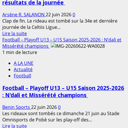
résultats de la journée
Les
qualifiés
Arsène R. SALANON
22 juin 2026
0
et
Clap de fin. Le rideau est tombé sur la 34e et dernière
relégués
journée de la Celtiis Ligue...
sont
En
Lire la suite
connus,
savoir
Football – Playoff U13 – U15 Saison 2025-2026 : N’dali et
retour
plus
Missérété champions
sur
sur
1 min de lecture
les
Football
chiffres
A LA UNE
–
marquants
Actualité
J34
de
Football
Celtiis
la
Ligue
saison
Football – Playoff U13 – U15 Saison 2025-2026
1
: N’dali et Missérété champions
2025-
2026
Benin Sports
22 juin 2026
0
:
Les rideaux sont tombés ce dimanche 21 juin au Stade
Coton
Omnisports de Pobè sur les play-off des...
en
En
Lire la suite
CC