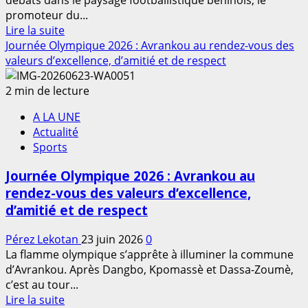
à
promoteur du...
Romaine
En
Lire la suite
Gandonou
savoir
Journée Olympique 2026 : Avrankou au rendez-vous des
plus
valeurs d’excellence, d’amitié et de respect
sur
Football
2 min de lecture
–
A LA UNE
Équipe
Actualité
nationale
Sports
du
Bénin
Journée Olympique 2026 : Avrankou au
:
rendez-vous des valeurs d’excellence,
«
d’amitié et de respect
Mathias
Déguénon
Pérez Lekotan
23 juin 2026
0
est
La flamme olympique s’apprête à illuminer la commune
le
d’Avrankou. Après Dangbo, Kpomassè et Dassa-Zoumè,
profil
c’est au tour...
idéal
En
Lire la suite
pour