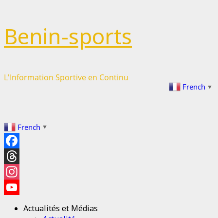
Passer
Benin-sports
au
contenu
L'Information Sportive en Continu
French
▼
French
▼
Facebook
Threads
Instagram
YouTube
Actualités et Médias