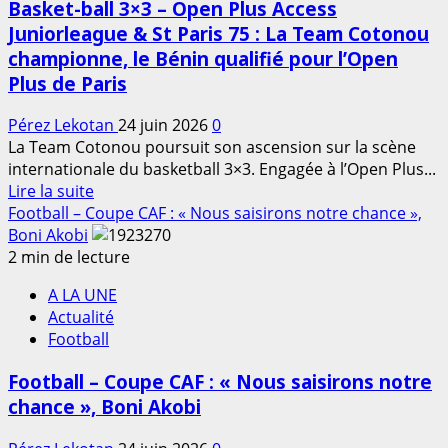
Basket-ball 3×3 – Open Plus Access
–
Juniorleague & St Paris 75 : La Team Cotonou
U20
championne, le Bénin qualifié pour l’Open
Dakar
2026
Plus de Paris
:
Les
Pérez Lekotan
24 juin 2026
0
jeunes
La Team Cotonou poursuit son ascension sur la scène
talents
internationale du basketball 3×3. Engagée à l’Open Plus...
En
béninois
Lire la suite
savoir
entrent
Football – Coupe CAF : « Nous saisirons notre chance »,
plus
en
Boni Akobi
sur
préparation
2 min de lecture
Basket-
A LA UNE
ball
Actualité
3×3
Football
–
Open
Football – Coupe CAF : « Nous saisirons notre
Plus
chance », Boni Akobi
Access
Juniorleague