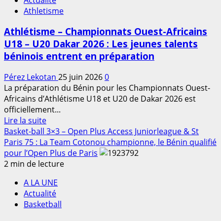
:
Athletisme
Avrankou
célèbre
Athlétisme – Championnats Ouest-Africains
les
U18 – U20 Dakar 2026 : Les jeunes talents
valeurs
béninois entrent en préparation
du
sport
Pérez Lekotan
25 juin 2026
0
et
La préparation du Bénin pour les Championnats Ouest-
de
Africains d’Athlétisme U18 et U20 de Dakar 2026 est
la
officiellement...
citoyenneté
En
Lire la suite
dès
savoir
Basket-ball 3×3 – Open Plus Access Juniorleague & St
ce
plus
Paris 75 : La Team Cotonou championne, le Bénin qualifié
vendredi
sur
pour l’Open Plus de Paris
Athlétisme
2 min de lecture
–
A LA UNE
Championnats
Actualité
Ouest-
Basketball
Africains
U18