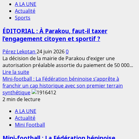
A LA UNE
Championnat
Actualité
Professionnel
Sports
:
Une
ÉDITORIAL : À Parakou, faut-il taxer
9e
l’engagement citoyen et sportif ?
journée
marquée
Pérez Lekotan
24 juin 2026
0
par
La décision de la mairie de Parakou d’exiger une
l’intensité
autorisation préalable assortie du paiement de 50 000...
et
En
Lire la suite
des
savoir
Mini-football : La Fédération béninoise s’apprête à
confirmations
plus
franchir un cap historique avec son premier terrain
sur
synthétique
ÉDITORIAL
2 min de lecture
:
A LA UNE
À
Actualité
Parakou,
Mini Football
faut-
il
Mini-football : La Fédération béninoise