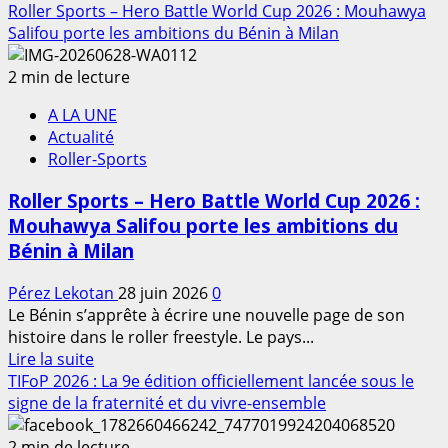
savoir
Roller Sports – Hero Battle World Cup 2026 : Mouhawya
plus
Salifou porte les ambitions du Bénin à Milan
sur
Roller
2 min de lecture
Sports
A LA UNE
–
Actualité
Hero
Roller-Sports
Battle
World
Roller Sports – Hero Battle World Cup 2026 :
Cup
Mouhawya Salifou porte les ambitions du
2026
Bénin à Milan
:
La
Pérez Lekotan
28 juin 2026
0
délégation
Le Bénin s’apprête à écrire une nouvelle page de son
béninoise
histoire dans le roller freestyle. Le pays...
est
En
Lire la suite
arrivée
savoir
TIFoP 2026 : La 9e édition officiellement lancée sous le
à
plus
signe de la fraternité et du vivre-ensemble
Milan,
sur
cap
Roller
2 min de lecture