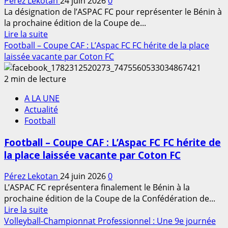
Pérez Lekotan
24 juin 2026
0
&
La désignation de l’ASPAC FC pour représenter le Bénin à
St
la prochaine édition de la Coupe de...
Paris
En
Lire la suite
75
savoir
Football – Coupe CAF : L’Aspac FC FC hérite de la place
:
plus
laissée vacante par Coton FC
La
sur
Team
Football
2 min de lecture
Cotonou
–
championne,
A LA UNE
Coupe
le
Actualité
CAF
Bénin
Football
:
qualifié
«
pour
Football – Coupe CAF : L’Aspac FC FC hérite de
Nous
l’Open
la place laissée vacante par Coton FC
saisirons
Plus
notre
de
Pérez Lekotan
24 juin 2026
0
chance
Paris
L’ASPAC FC représentera finalement le Bénin à la
»,
prochaine édition de la Coupe de la Confédération de...
Boni
En
Lire la suite
Akobi
savoir
Volleyball-Championnat Professionnel : Une 9e journée