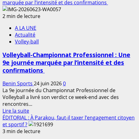
plus
marquée par l’intensité et des confirmations
sur
Football
2 min de lecture
–
A LA UNE
Coupe
Actualité
CAF
Volley-ball
:
L’Aspac
Volleyball-Championnat Professionnel : Une
FC
9e journée marquée par l’intensité et des
FC
confirmations
hérite
de
Benin Sports
24 juin 2026
0
la
La 9e journée du Championnat Professionnel de
place
Volleyball a livré son verdict ce week-end avec des
laissée
rencontres...
vacante
En
Lire la suite
par
savoir
ÉDITORIAL : À Parakou, faut-il taxer l’engagement citoyen
Coton
plus
et sportif ?
FC
sur
3 min de lecture
Volleyball-