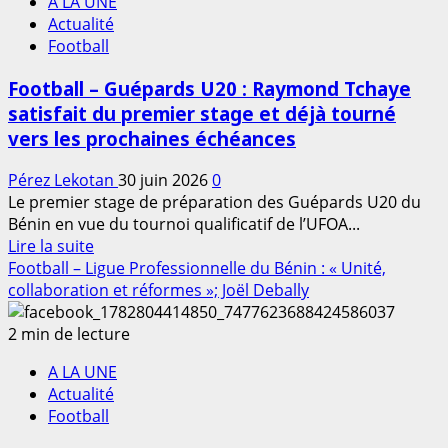
A LA UNE
d’Afrique
Actualité
UfoaR
Football
Zone
B
Football – Guépards U20 : Raymond Tchaye
:
satisfait du premier stage et déjà tourné
Les
vers les prochaines échéances
Guépards
du
Pérez Lekotan
30 juin 2026
0
Bénin
Le premier stage de préparation des Guépards U20 du
réussissent
Bénin en vue du tournoi qualificatif de l’UFOA...
leur
En
Lire la suite
entrée
savoir
Football – Ligue Professionnelle du Bénin : « Unité,
face
plus
collaboration et réformes »; Joël Debally
au
sur
Niger
Football
2 min de lecture
–
A LA UNE
Guépards
Actualité
U20
Football
:
Raymond