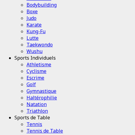
Bodybuilding
Boxe
Judo
Karate
Kung-Fu
Lutte
Taekwondo
Wushu
Sports Individuels
Athletisme
Cyclisme
Escrime
Golf
Gymnastique
Haltérophilie
Natation
Triathlon
Sports de Table
Tennis
Tennis de Table