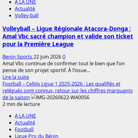
A LA UNE
FIBA
»
Actualité
3×3
;
Volley-ball
Women’s
Joël
Series
Debally,
Volleyball – Ligue Régionale Atacora-Donga :
2026
Directeur
Amal Vbc sacré champion et valide son ticket
:
général
pour la Première League
«
de
Cette
Coton
Benin Sports
22 juin 2026
0
invitation
FC
Amal Vbc continue de confirmer tout le bien que l’on
est
pense de son projet sportif. À l’issue...
le
En
Lire la suite
fruit
savoir
Football – Celtiis Ligue 1 2025-2026 : Les qualifiés et
de
plus
relégués sont connus, retour sur les chiffres marquants
plusieurs
sur
de la saison
années
Volleyball
2 min de lecture
de
–
travail
A LA UNE
Ligue
»
Actualité
Régionale
–
Football
Atacora-
Arnaud
Ligue Pro du Bénin
Donga