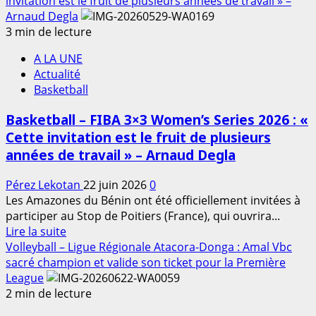
plus
invitation est le fruit de plusieurs années de travail » –
sur
Arnaud Degla
Football
3 min de lecture
:
A LA UNE
«
Actualité
Nous
Basketball
sommes
arrivés
Basketball – FIBA 3×3 Women’s Series 2026 : «
au
Cette invitation est le fruit de plusieurs
bout
années de travail » – Arnaud Degla
d’un
cycle
Pérez Lekotan
22 juin 2026
0
et
Les Amazones du Bénin ont été officiellement invitées à
il
participer au Stop de Poitiers (France), qui ouvrira...
est
En
Lire la suite
temps
savoir
Volleyball – Ligue Régionale Atacora-Donga : Amal Vbc
de
plus
sacré champion et valide son ticket pour la Première
refonder
sur
League
notre
Basketball
2 min de lecture
projet
–
sportif