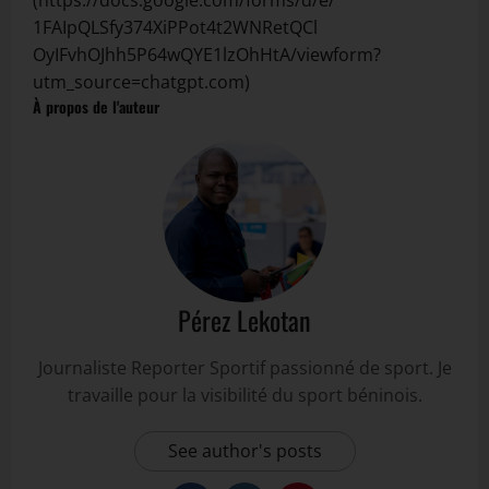
1FAIpQLSfy374XiPPot4t2WNRetQCl
OyIFvhOJhh5P64wQYE1lzOhHtA/
viewform?
utm_source=chatgpt.
com
)
À propos de l'auteur
Pérez Lekotan
Journaliste Reporter Sportif passionné de sport. Je
travaille pour la visibilité du sport béninois.
See author's posts