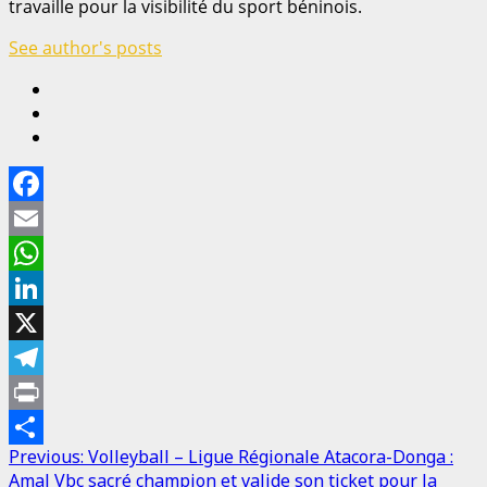
travaille pour la visibilité du sport béninois.
See author's posts
Facebook
Email
WhatsApp
LinkedIn
X
Telegram
Print
Post
Previous:
Volleyball – Ligue Régionale Atacora-Donga :
Partager
Amal Vbc sacré champion et valide son ticket pour la