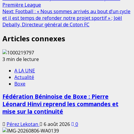
navigation
Première League
Next:
Football : « Nous sommes arrivés au bout d’un cycle
et il est temps de refonder notre projet sportif » ; Joël
Debally, Directeur général de Coton FC
Articles connexes
3 min de lecture
A LA UNE
Actualité
Boxe
Fédération Béninoise de Boxe : Pierre
Léonard Hinvi reprend les commandes et
mise sur la continuité
Pérez Lekotan
6 août 2026
0