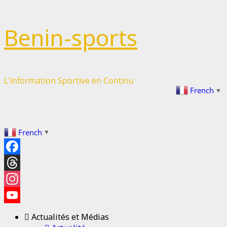
Passer
Benin-sports
au
contenu
L'Information Sportive en Continu
French
▼
French
▼
Facebook
Threads
Instagram
YouTube
Actualités et Médias