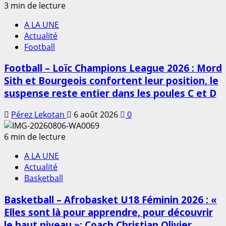
3 min de lecture
A LA UNE
Actualité
Football
Football – Loïc Champions League 2026 : Mord
Sith et Bourgeois confortent leur position, le
suspense reste entier dans les poules C et D
Pérez Lekotan
6 août 2026
0
6 min de lecture
A LA UNE
Actualité
Basketball
Basketball – Afrobasket U18 Féminin 2026 : «
Elles sont là pour apprendre, pour découvrir
le haut niveau »; Coach Christian Olivier