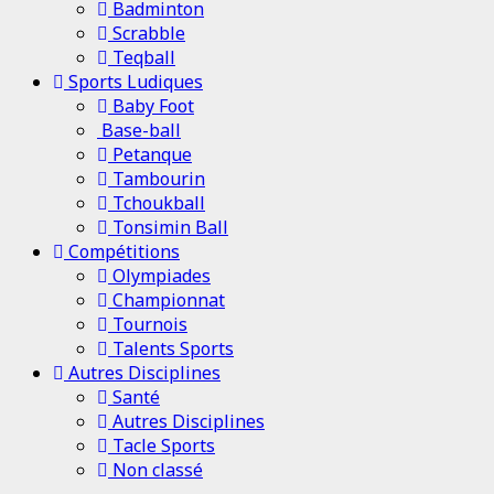
Badminton
Scrabble
Teqball
Sports Ludiques
Baby Foot
Base-ball
Petanque
Tambourin
Tchoukball
Tonsimin Ball
Compétitions
Olympiades
Championnat
Tournois
Talents Sports
Autres Disciplines
Santé
Autres Disciplines
Tacle Sports
Non classé