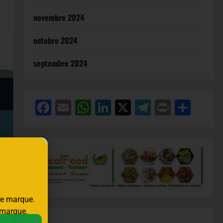
novembre 2024
octobre 2024
septembre 2024
Facebook
Email
WhatsApp
LinkedIn
X
Telegram
Print
Part
tre marque.
e marque.