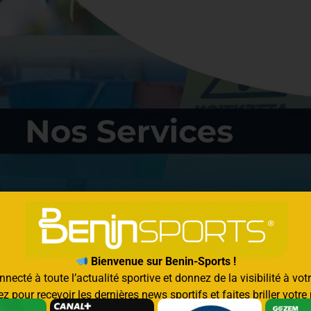
Bienvenue sur Benin-Sports !
necté à toute l’actualité sportive et donnez de la visibilité à vo
z pour recevoir les dernières news sportifs et faites briller votr