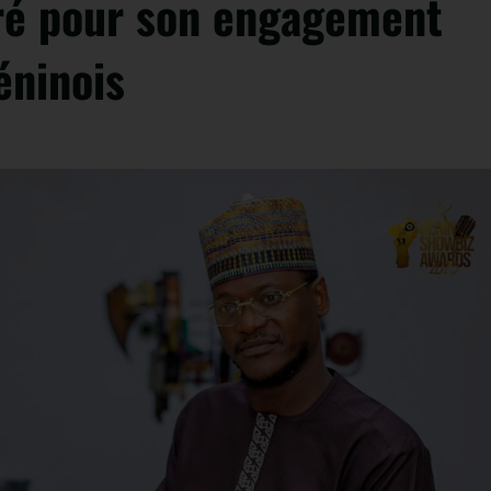
ré pour son engagement
éninois
us !