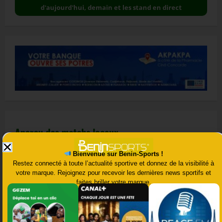
d'aujourd'hui, demain et les stand en direct
Aperçu des matchs locaux
Bienvenue sur Benin-Sports !
Restez connecté à toute l’actualité sportive et donnez de la visibilité à
votre marque. Rejoignez pour recevoir les dernières news sportifs et
faites briller votre marque.