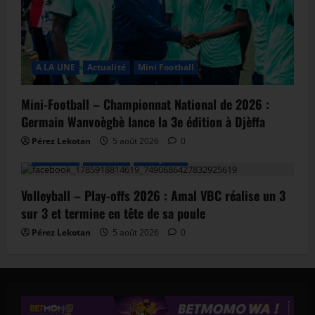
A LA UNE
Actualité
Mini Football
Mini-Football – Championnat National de 2026 :
Germain Wanvoègbè lance la 3e édition à Djèffa
Pérez Lekotan
5 août 2026
0
A LA UNE
Actualité
Volley-ball
Volleyball – Play-offs 2026 : Amal VBC réalise un 3
sur 3 et termine en tête de sa poule
Pérez Lekotan
5 août 2026
0