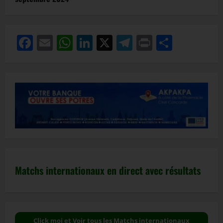
Facebook
Email
WhatsApp
LinkedIn
X
Telegram
Print
Partag
Matchs internationaux en direct avec résultats
Click moi et Voir tous les Matchs internationaux