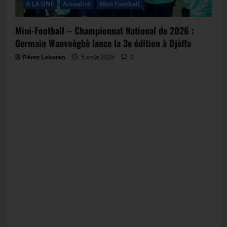
A LA UNE
Actualité
Mini Football
Mini-Football – Championnat National de 2026 :
Germain Wanvoègbè lance la 3e édition à Djèffa
Pérez Lekotan
5 août 2026
0
Bénin Bouffe Promo pour les fêtes de fin d'année !
https://www.benin-sports.com
Il est enfin là à Cotonou !