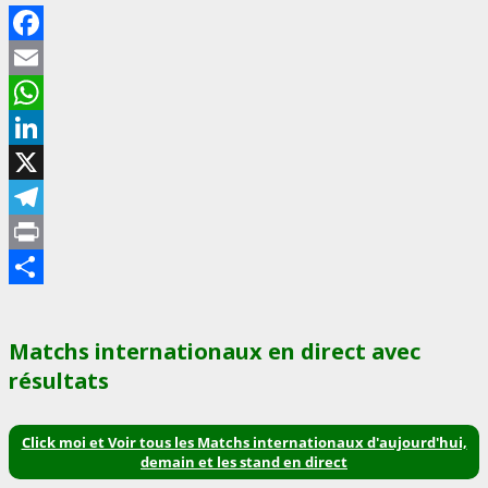
Facebook
Email
WhatsApp
LinkedIn
X
Telegram
Print
Partager
Matchs internationaux en direct avec
résultats
Click moi et Voir tous les Matchs internationaux d'aujourd'hui,
demain et les stand en direct