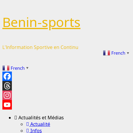
Passer
Benin-sports
au
contenu
L'Information Sportive en Continu
French
▼
French
▼
Facebook
Threads
Instagram
YouTube
Actualités et Médias
Channel
Actualité
Infos