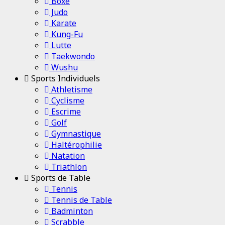
Boxe
Judo
Karate
Kung-Fu
Lutte
Taekwondo
Wushu
Sports Individuels
Athletisme
Cyclisme
Escrime
Golf
Gymnastique
Haltérophilie
Natation
Triathlon
Sports de Table
Tennis
Tennis de Table
Badminton
Scrabble