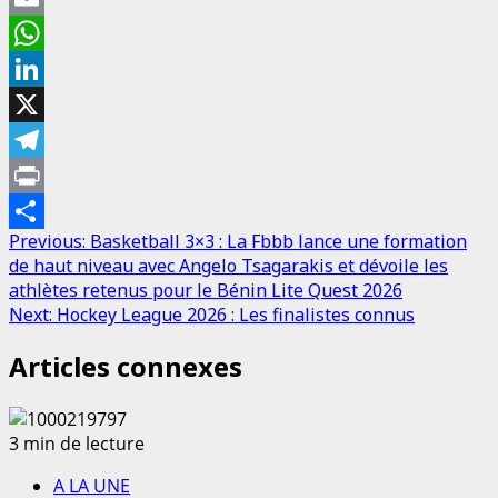
Email
WhatsApp
LinkedIn
X
Telegram
Print
Post
Previous:
Basketball 3×3 : La Fbbb lance une formation
Partager
de haut niveau avec Angelo Tsagarakis et dévoile les
navigation
athlètes retenus pour le Bénin Lite Quest 2026
Next:
Hockey League 2026 : Les finalistes connus
Articles connexes
3 min de lecture
A LA UNE