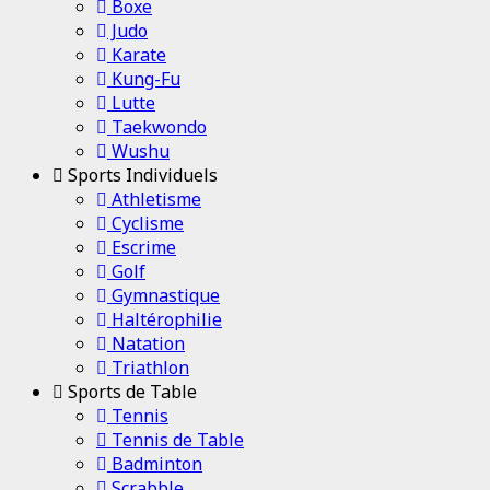
Boxe
Judo
Karate
Kung-Fu
Lutte
Taekwondo
Wushu
Sports Individuels
Athletisme
Cyclisme
Escrime
Golf
Gymnastique
Haltérophilie
Natation
Triathlon
Sports de Table
Tennis
Tennis de Table
Badminton
Scrabble