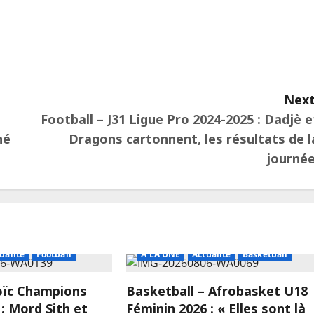
ger
Next
Football – J31 Ligue Pro 2024-2025 : Dadjè e
nné
Dragons cartonnent, les résultats de l
journé
ualité
Football
A LA UNE
Actualité
Basketball
Loïc Champions
Basketball – Afrobasket U18
: Mord Sith et
Féminin 2026 : « Elles sont là