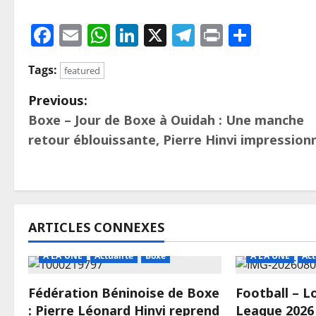
Facebook
Email
WhatsApp
LinkedIn
X
Telegram
Print
Parta
Tags:
featured
Previous:
Boxe – Jour de Boxe à Ouidah : Une manche
retour éblouissante, Pierre Hinvi impressio
ARTICLES CONNEXES
A LA UNE
Actualité
Boxe
A LA UNE
Act
Fédération Béninoise de Boxe
Football – 
: Pierre Léonard Hinvi reprend
League 2026 