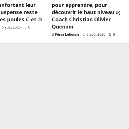
onfortent leur
pour apprendre, pour
 suspense reste
découvrir le haut niveau »;
les poules C et D
Coach Christian Olivier
Quenum
6 août 2026
0
Pérez Lekotan
6 août 2026
0