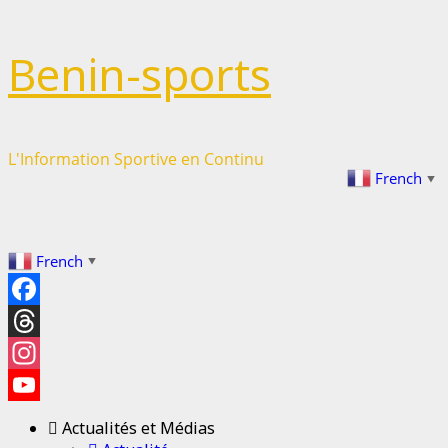
Passer
Benin-sports
au
contenu
L'Information Sportive en Continu
French
▼
French
▼
Facebook
Threads
Instagram
YouTube
Actualités et Médias