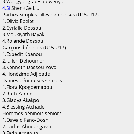
3.Wangyongtao+Luowenyu
4.Si
Shen+Ge Liu
Parties Simples Filles béninoises (U15-U17)
1.Olivia Ebelet
2.Cyrialle Dossou
3.Moukiyath Bayaki
4.Rolande Dossou
Garçons béninois (U15-U17)
1.Expedit Kpanou
2.Julien Dehoumon
3.Kenneth Dossou-Yovo
4.Honézime Adjibade
Dames béninoises seniors
1.Flora Kpogbemabou
2.Ruth Zannou
3.Gladys Akakpo
4.Blessing Atchade
Hommes béninois seniors
1.Oswald Fano-Dosh
2.Carlos Ahouangassi
3.Fadh Arogoun