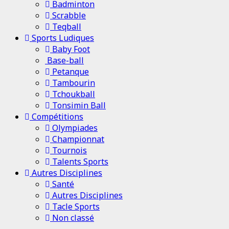
Badminton
Scrabble
Teqball
Sports Ludiques
Baby Foot
Base-ball
Petanque
Tambourin
Tchoukball
Tonsimin Ball
Compétitions
Olympiades
Championnat
Tournois
Talents Sports
Autres Disciplines
Santé
Autres Disciplines
Tacle Sports
Non classé