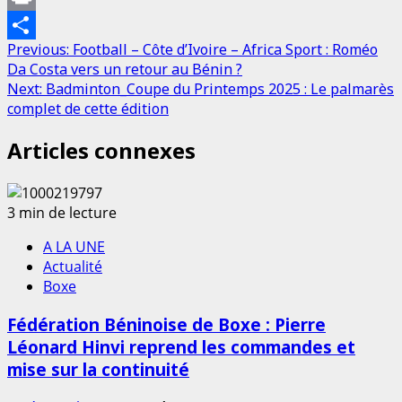
Print
Post
Previous:
Football – Côte d’Ivoire – Africa Sport : Roméo
Partager
Da Costa vers un retour au Bénin ?
navigation
Next:
Badminton_Coupe du Printemps 2025 : Le palmarès
complet de cette édition
Articles connexes
3 min de lecture
A LA UNE
Actualité
Boxe
Fédération Béninoise de Boxe : Pierre
Léonard Hinvi reprend les commandes et
mise sur la continuité