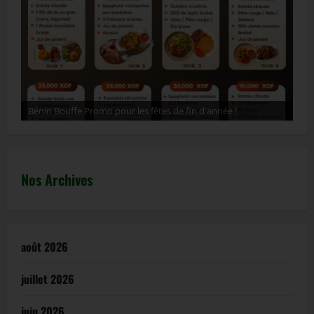
Bénin Bouffe Promo pour les fêtes de fin d'année !
ht
Nos Archives
août 2026
juillet 2026
juin 2026