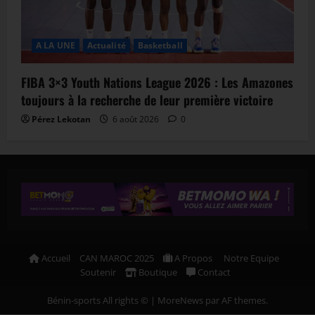
A LA UNE
Actualité
Basketball
FIBA 3×3 Youth Nations League 2026 : Les Amazones
toujours à la recherche de leur première victoire
Pérez Lekotan
6 août 2026
0
Accueil
CAN MAROC 2025
A Propos
Notre Equipe
Soutenir
Boutique
Contact
Bénin-sports All rights ©
|
MoreNews
par AF themes.