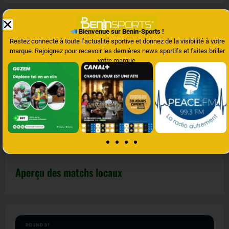
Bienvenue sur Benin-Sports !
Click moi et Voir tous les Matchs internationaux
Restez connecté à toute l’actualité sportive et donnez de la visibilité à votre
d'aujourd'hui, demain et les stand en direct
marque. Rejoignez pour recevoir les dernières news sportifs et faites briller
votre marque.
Aperçu des matchs locaux