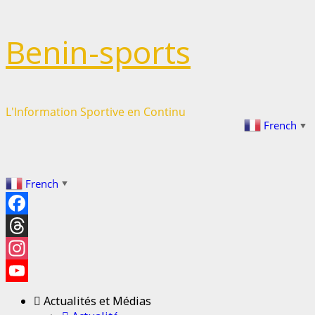
Passer
Benin-sports
au
contenu
L'Information Sportive en Continu
French
▼
French
▼
Facebook
Threads
Instagram
YouTube
Actualités et Médias