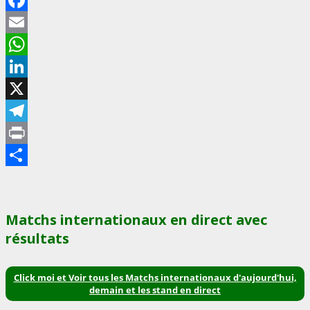
Facebook
Email
WhatsApp
LinkedIn
X
Telegram
Print
Partager
Matchs internationaux en direct avec
résultats
Click moi et Voir tous les Matchs internationaux d'aujourd'hui,
demain et les stand en direct