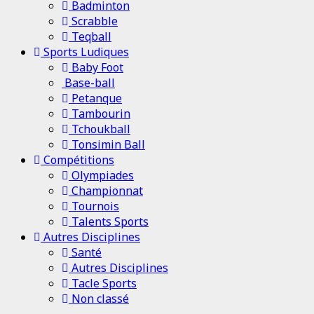
Badminton
Scrabble
Teqball
Sports Ludiques
Baby Foot
Base-ball
Petanque
Tambourin
Tchoukball
Tonsimin Ball
Compétitions
Olympiades
Championnat
Tournois
Talents Sports
Autres Disciplines
Santé
Autres Disciplines
Tacle Sports
Non classé