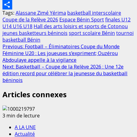
Print
Tags:
Alassane Zimé Yérima
basketball interscolaire
Partager
Coupe de la Relève 2026
Espace Bénin Sport
finales U12
U14 U16 U18
Hall des arts loisirs et sports de Cotonou
jeunes basketteurs béninois
sport scolaire Bénin
tournoi
basketball Bénin
Post
Previous:
Football – Éliminatoires Coupe du Monde
Féminine U20 : Les joueuses s’expriment; Ouzérou
navigation
Abdoulaye appelle à la vigilance
Next:
Basketball – Coupe de la Relève 2026 : Une 12e
édition record pour célébrer la jeunesse du basketball
béninois
Articles connexes
3 min de lecture
A LA UNE
Actualité