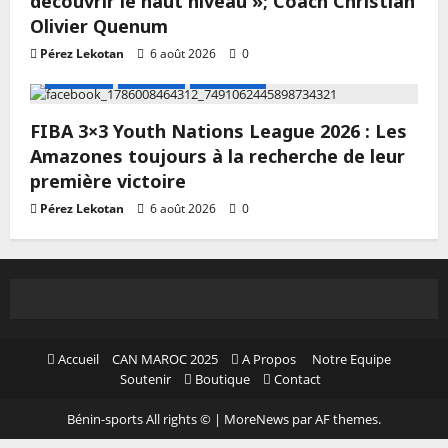
découvrir le haut niveau »; Coach Christian
Olivier Quenum
Pérez Lekotan
6 août 2026
0
A LA UNE
Actualité
Basketball
FIBA 3×3 Youth Nations League 2026 : Les
Amazones toujours à la recherche de leur
première victoire
Pérez Lekotan
6 août 2026
0
Accueil
CAN MAROC 2025
A Propos
Notre Equipe
Soutenir
Boutique
Contact
Bénin-sports All rights ©
|
MoreNews
par AF themes.