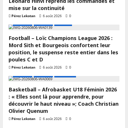
Léonard Hinvi reprend les commandes et
mise sur la continuité
Pérez Lekotan
6 août 2026
0
A LA UNE
Actualité
Football
Football – Loïc Champions League 2026 :
Mord Sith et Bourgeois confortent leur
position, le suspense reste entier dans les
poules C et D
Pérez Lekotan
6 août 2026
0
A LA UNE
Actualité
Basketball
Basketball – Afrobasket U18 Féminin 2026
: « Elles sont là pour apprendre, pour
découvrir le haut niveau »; Coach Christian
Olivier Quenum
Pérez Lekotan
6 août 2026
0