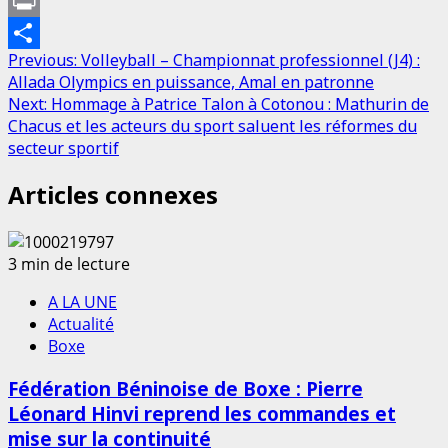
Telegram
Print
Post
Previous:
Volleyball – Championnat professionnel (J4) :
Partager
Allada Olympics en puissance, Amal en patronne
navigation
Next:
Hommage à Patrice Talon à Cotonou : Mathurin de
Chacus et les acteurs du sport saluent les réformes du
secteur sportif
Articles connexes
3 min de lecture
A LA UNE
Actualité
Boxe
Fédération Béninoise de Boxe : Pierre
Léonard Hinvi reprend les commandes et
mise sur la continuité