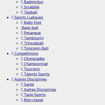
Badminton
Scrabble
Teqball
Sports Ludiques
Baby Foot
Base-ball
Petanque
Tambourin
Tchoukball
Tonsimin Ball
Compétitions
Olympiades
Championnat
Tournois
Talents Sports
Autres Disciplines
Santé
Autres Disciplines
Tacle Sports
Non classé