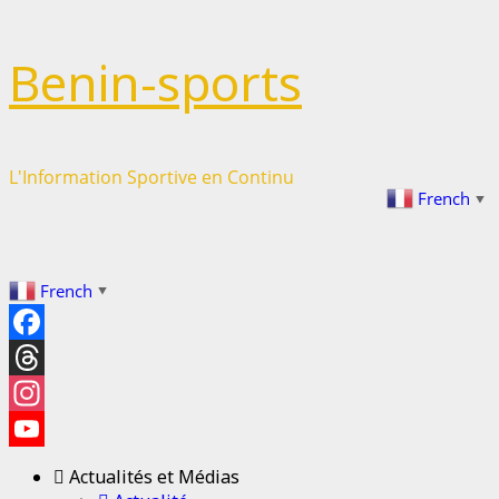
Passer
Benin-sports
au
contenu
L'Information Sportive en Continu
French
▼
French
▼
Facebook
Threads
Instagram
YouTube
Actualités et Médias