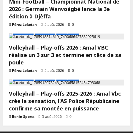
Mini-Football – Championnat National de
2026 : Germain Wanvoègbè lance la 3e
édition à Djèffa
Pérez Lekotan
5 août 2026
0
A LA UNE
Actualité
Volley-ball
Volleyball – Play-offs 2026 : Amal VBC
réalise un 3 sur 3 et termine en tête de sa
poule
Pérez Lekotan
5 août 2026
0
A LA UNE
Actualité
Volley-ball
Volleyball – Play-offs 2025-2026 : Amal Vbc
crée la sensation, l’AS Police Républicaine
confirme sa montée en puissance
Benin Sports
5 août 2026
0