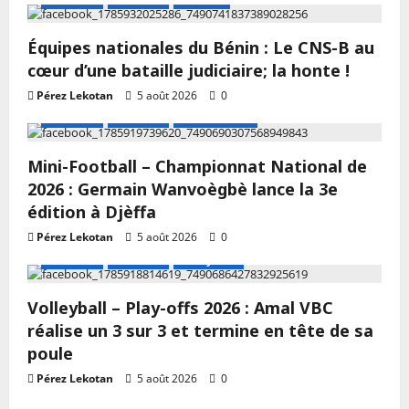
Équipes nationales du Bénin : Le CNS-B au
cœur d’une bataille judiciaire; la honte !
Pérez Lekotan
5 août 2026
0
A LA UNE
Actualité
Mini Football
Mini-Football – Championnat National de
2026 : Germain Wanvoègbè lance la 3e
édition à Djèffa
Pérez Lekotan
5 août 2026
0
A LA UNE
Actualité
Volley-ball
Volleyball – Play-offs 2026 : Amal VBC
réalise un 3 sur 3 et termine en tête de sa
poule
Pérez Lekotan
5 août 2026
0