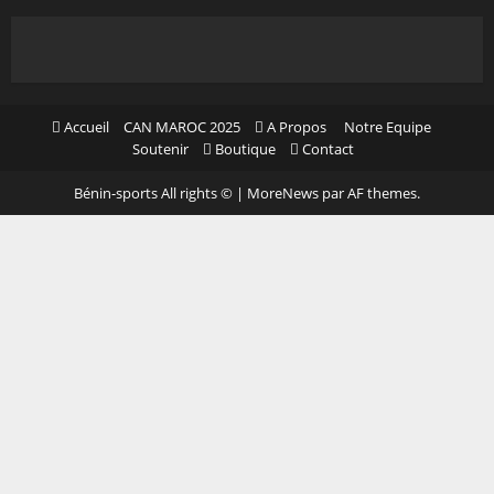
Accueil
CAN MAROC 2025
A Propos
Notre Equipe
Soutenir
Boutique
Contact
Bénin-sports All rights ©
|
MoreNews
par AF themes.