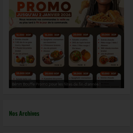
Bénin Bouffe Promo pour les fêtes de fin d'année !
ht
Nos Archives