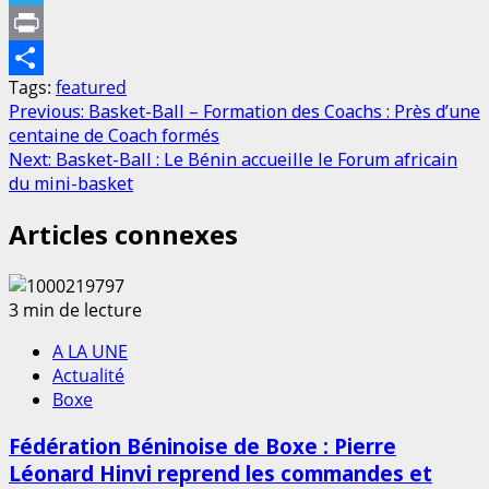
Telegram
Print
Tags:
featured
Partager
Previous:
Basket-Ball – Formation des Coachs : Près d’une
centaine de Coach formés
Next:
Basket-Ball : Le Bénin accueille le Forum africain
du mini-basket
Articles connexes
3 min de lecture
A LA UNE
Actualité
Boxe
Fédération Béninoise de Boxe : Pierre
Léonard Hinvi reprend les commandes et