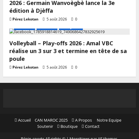
2026 : Germain Wanvoègbè lance la 3e
édition à Djèffa
Pérez Lekotan
5 août 2026
0
A LA UNE
Actualité
Volley-ball
Volleyball – Play-offs 2026 : Amal VBC
réalise un 3 sur 3 et termine en tête de sa
poule
Pérez Lekotan
5 août 2026
0
Accueil
CAN MAROC 2025
A Propos
Notre Equipe
Soutenir
Boutique
Contact
Bénin-sports All rights ©
|
MoreNews
par AF themes.