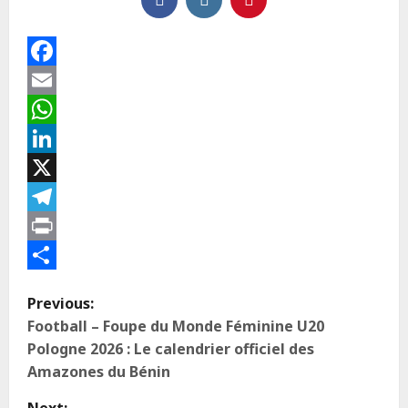
Facebook
Email
WhatsApp
LinkedIn
X
Telegram
Print
Partager
Previous:
Football – Foupe du Monde Féminine U20
Pologne 2026 : Le calendrier officiel des
Amazones du Bénin