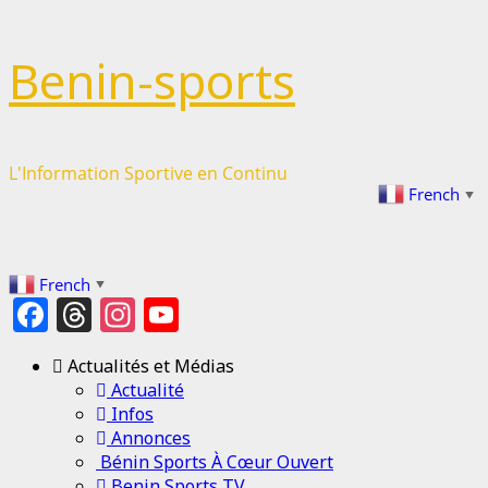
Passer
Benin-sports
au
contenu
L'Information Sportive en Continu
French
▼
French
▼
Facebook
Threads
Instagram
YouTube
Channel
Actualités et Médias
Actualité
Infos
Annonces
Bénin Sports À Cœur Ouvert
Benin Sports TV