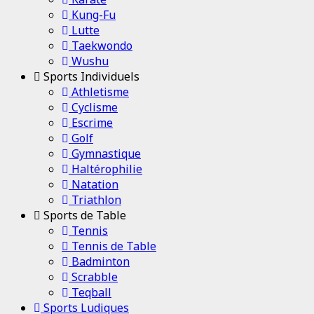
Kung-Fu
Lutte
Taekwondo
Wushu
Sports Individuels
Athletisme
Cyclisme
Escrime
Golf
Gymnastique
Haltérophilie
Natation
Triathlon
Sports de Table
Tennis
Tennis de Table
Badminton
Scrabble
Teqball
Sports Ludiques