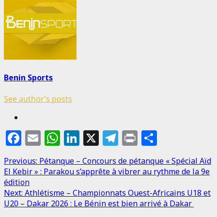
Benin Sports
See author's posts
Facebook
Email
WhatsApp
LinkedIn
X
Telegram
Print
Partage
Post
Previous:
Pétanque – Concours de pétanque « Spécial Aïd
El Kebir » : Parakou s’apprête à vibrer au rythme de la 9e
navigation
édition
Next:
Athlétisme – Championnats Ouest-Africains U18 et
U20 – Dakar 2026 : Le Bénin est bien arrivé à Dakar