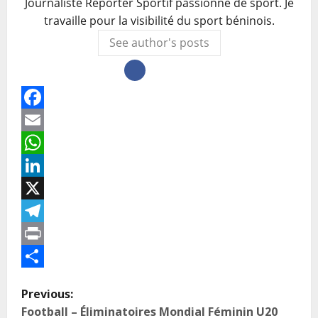
Journaliste Reporter Sportif passionné de sport. Je
travaille pour la visibilité du sport béninois.
See author's posts
Facebook
Email
WhatsApp
LinkedIn
X
Telegram
Print
Partager
Previous:
Football – Éliminatoires Mondial Féminin U20