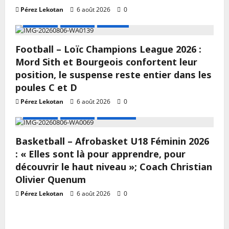
Pérez Lekotan
6 août 2026
0
A LA UNE
Actualité
Football
Football – Loïc Champions League 2026 :
Mord Sith et Bourgeois confortent leur
position, le suspense reste entier dans les
poules C et D
Pérez Lekotan
6 août 2026
0
A LA UNE
Actualité
Basketball
Basketball – Afrobasket U18 Féminin 2026
: « Elles sont là pour apprendre, pour
découvrir le haut niveau »; Coach Christian
Olivier Quenum
Pérez Lekotan
6 août 2026
0