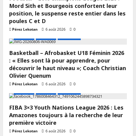
Mord Sith et Bourgeois confortent leur
position, le suspense reste entier dans les
poules C et D
Pérez Lekotan
6 août 2026
0
A LA UNE
Actualité
Basketball
Basketball – Afrobasket U18 Féminin 2026
: « Elles sont là pour apprendre, pour
découvrir le haut niveau »; Coach Christian
Olivier Quenum
Pérez Lekotan
6 août 2026
0
A LA UNE
Actualité
Basketball
FIBA 3×3 Youth Nations League 2026 : Les
Amazones toujours à la recherche de leur
première victoire
Pérez Lekotan
6 août 2026
0