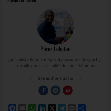
À propos de l'auteur
Pérez Lekotan
Journaliste Reporter Sportif passionné de sport. Je
travaille pour la visibilité du sport béninois.
See author's posts
Facebook
Email
WhatsApp
LinkedIn
X
Telegram
Print
Partag