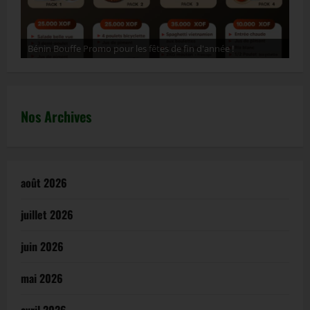
Bénin Bouffe Promo pour les fêtes de fin d'année !
ht
Nos Archives
août 2026
juillet 2026
juin 2026
mai 2026