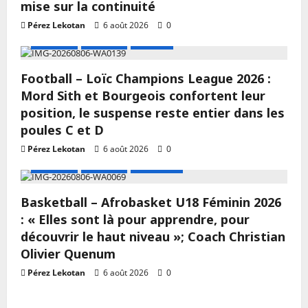
mise sur la continuité
Pérez Lekotan
6 août 2026
0
A LA UNE
Actualité
Football
Football – Loïc Champions League 2026 :
Mord Sith et Bourgeois confortent leur
position, le suspense reste entier dans les
poules C et D
Pérez Lekotan
6 août 2026
0
A LA UNE
Actualité
Basketball
Basketball – Afrobasket U18 Féminin 2026
: « Elles sont là pour apprendre, pour
découvrir le haut niveau »; Coach Christian
Olivier Quenum
Pérez Lekotan
6 août 2026
0