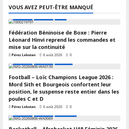
VOUS AVEZ PEUT-ÊTRE MANQUÉ
A LA UNE
Actualité
Boxe
Fédération Béninoise de Boxe : Pierre
Léonard Hinvi reprend les commandes et
mise sur la continuité
Pérez Lekotan
6 août 2026
0
A LA UNE
Actualité
Football
Football – Loïc Champions League 2026 :
Mord Sith et Bourgeois confortent leur
position, le suspense reste entier dans les
poules C et D
Pérez Lekotan
6 août 2026
0
A LA UNE
Actualité
Basketball
Basketball – Afrobasket U18 Féminin 2026