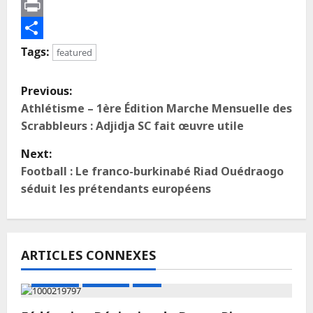
Telegram
Print
Partager
Tags:
featured
Previous:
Athlétisme – 1ère Édition Marche Mensuelle des
Scrabbleurs : Adjidja SC fait œuvre utile
Next:
Football : Le franco-burkinabé Riad Ouédraogo
séduit les prétendants européens
ARTICLES CONNEXES
A LA UNE
Actualité
Boxe