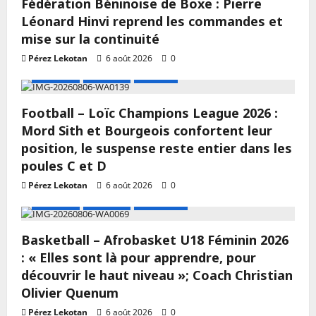
Fédération Béninoise de Boxe : Pierre
Léonard Hinvi reprend les commandes et
mise sur la continuité
Pérez Lekotan
6 août 2026
0
A LA UNE
Actualité
Football
Football – Loïc Champions League 2026 :
Mord Sith et Bourgeois confortent leur
position, le suspense reste entier dans les
poules C et D
Pérez Lekotan
6 août 2026
0
A LA UNE
Actualité
Basketball
Basketball – Afrobasket U18 Féminin 2026
: « Elles sont là pour apprendre, pour
découvrir le haut niveau »; Coach Christian
Olivier Quenum
Pérez Lekotan
6 août 2026
0