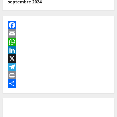
septembre 2024
Facebook
Email
WhatsApp
LinkedIn
X
Telegram
Print
Partager