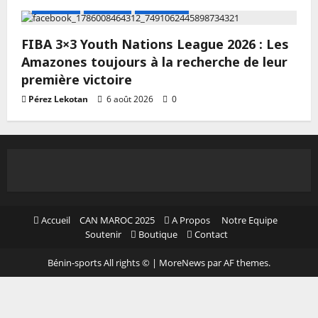
A LA UNE
Actualité
Basketball
FIBA 3×3 Youth Nations League 2026 : Les
Amazones toujours à la recherche de leur
première victoire
Pérez Lekotan
6 août 2026
0
Accueil
CAN MAROC 2025
A Propos
Notre Equipe
Soutenir
Boutique
Contact
Bénin-sports All rights ©
|
MoreNews
par AF themes.