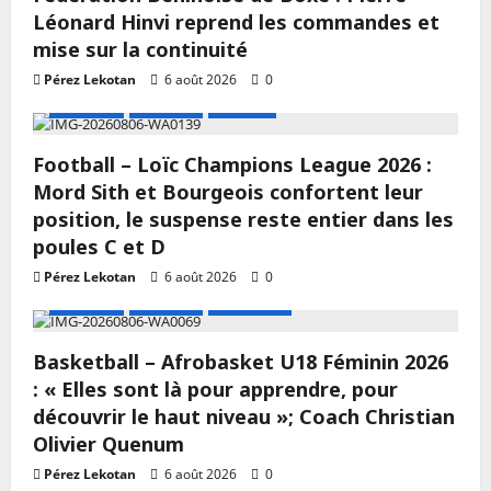
Léonard Hinvi reprend les commandes et
mise sur la continuité
Pérez Lekotan
6 août 2026
0
A LA UNE
Actualité
Football
Football – Loïc Champions League 2026 :
Mord Sith et Bourgeois confortent leur
position, le suspense reste entier dans les
poules C et D
Pérez Lekotan
6 août 2026
0
A LA UNE
Actualité
Basketball
Basketball – Afrobasket U18 Féminin 2026
: « Elles sont là pour apprendre, pour
découvrir le haut niveau »; Coach Christian
Olivier Quenum
Pérez Lekotan
6 août 2026
0