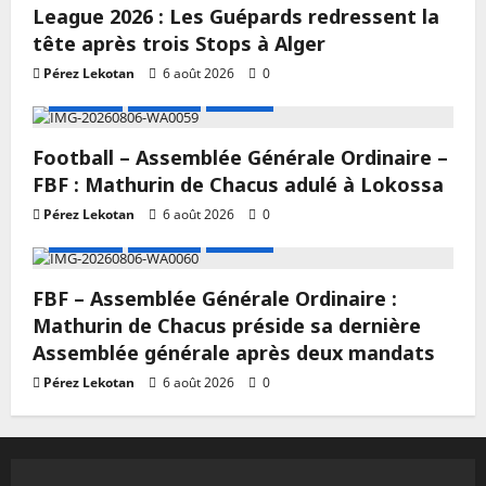
League 2026 : Les Guépards redressent la
tête après trois Stops à Alger
Pérez Lekotan
6 août 2026
0
A LA UNE
Actualité
Football
Football – Assemblée Générale Ordinaire –
FBF : Mathurin de Chacus adulé à Lokossa
Pérez Lekotan
6 août 2026
0
A LA UNE
Actualité
Football
FBF – Assemblée Générale Ordinaire :
Mathurin de Chacus préside sa dernière
Assemblée générale après deux mandats
Pérez Lekotan
6 août 2026
0