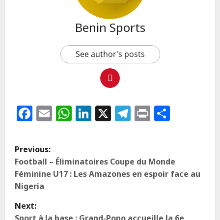
Benin Sports
See author's posts
Facebook
Email
WhatsApp
LinkedIn
X
Telegram
Print
Partag
Previous:
Football – Éliminatoires Coupe du Monde
Féminine U17 : Les Amazones en espoir face au
Nigeria
Next:
Sport à la base : Grand-Popo accueille la 6e