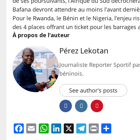
de ses poursuivants, l’Afrique du Sud décrochera
Bafana devront attendre au moins l’avant dernièr
Pour le Rwanda, le Bénin et le Nigeria, l’enjeu r
des 4 places offrant un ticket pour les barrages 
À propos de l'auteur
Pérez Lekotan
Journaliste Reporter Sportif pas
béninois.
See author's posts
Facebook
Email
WhatsApp
LinkedIn
X
Telegram
Print
Parta