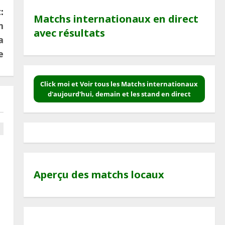
:
Matchs internationaux en direct
m
avec résultats
a
e
Click moi et Voir tous les Matchs internationaux
d'aujourd'hui, demain et les stand en direct
Aperçu des matchs locaux