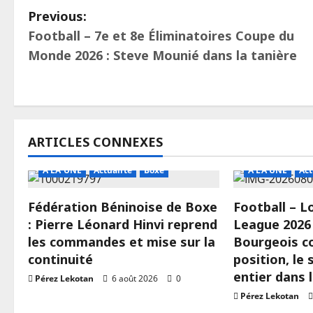
Previous:
Football – 7e et 8e Éliminatoires Coupe du
Monde 2026 : Steve Mounié dans la tanière
ARTICLES CONNEXES
A LA UNE
Actualité
Boxe
A LA UNE
Act
Fédération Béninoise de Boxe
Football – 
: Pierre Léonard Hinvi reprend
League 2026 
les commandes et mise sur la
Bourgeois c
continuité
position, le
entier dans 
Pérez Lekotan
6 août 2026
0
Pérez Lekotan