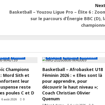
Next
Basketball – Youzou Ligue Pro – Élite 6 : Zoo
sur le parcours d’Énergie BBC (D), l
championn
ualité
Football
A LA UNE
Actualité
Basketball
Loïc Champions
Basketball – Afrobasket U18
: Mord Sith et
Féminin 2026 : « Elles sont là
onfortent leur
pour apprendre, pour
 suspense reste
découvrir le haut niveau »;
les poules C et D
Coach Christian Olivier
Quenum
6 août 2026
0