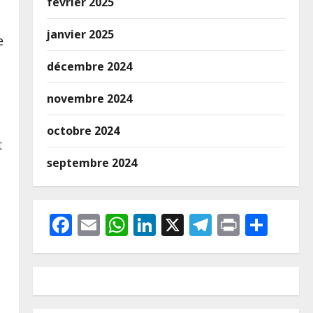
février 2025
janvier 2025
e
décembre 2024
novembre 2024
octobre 2024
t
septembre 2024
Facebook
Email
WhatsApp
LinkedIn
X
Telegram
Print
Part