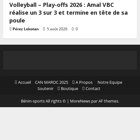
Volleyball – Play-offs 2026 : Amal VBC
réalise un 3 sur 3 et termine en tête de sa
poule
Pérez Lekotan
5 août 2026
0
Accueil
CAN MAROC 2025
A Propos
Notre Equipe
Soutenir
Boutique
Contact
Bénin-sports All rights ©
|
MoreNews
par AF themes.