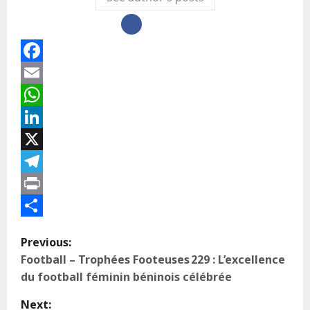
Facebook
Email
WhatsApp
LinkedIn
X
Telegram
Print
Partager
Previous:
Football – Trophées Footeuses 229 : L’excellence
du football féminin béninois célébrée
Next: