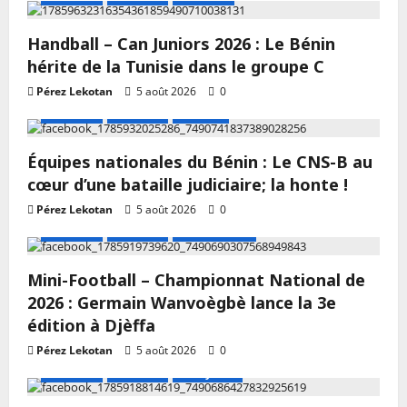
Handball – Can Juniors 2026 : Le Bénin
hérite de la Tunisie dans le groupe C
Pérez Lekotan
5 août 2026
0
A LA UNE
Actualité
Football
Équipes nationales du Bénin : Le CNS-B au
cœur d’une bataille judiciaire; la honte !
Pérez Lekotan
5 août 2026
0
A LA UNE
Actualité
Mini Football
Mini-Football – Championnat National de
2026 : Germain Wanvoègbè lance la 3e
édition à Djèffa
Pérez Lekotan
5 août 2026
0
A LA UNE
Actualité
Volley-ball