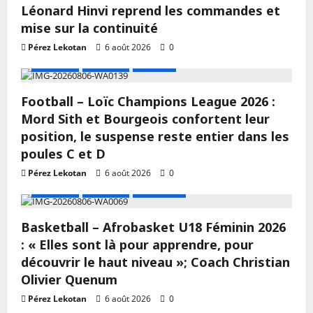
Léonard Hinvi reprend les commandes et
mise sur la continuité
Pérez Lekotan
6 août 2026
0
A LA UNE
Actualité
Football
Football – Loïc Champions League 2026 :
Mord Sith et Bourgeois confortent leur
position, le suspense reste entier dans les
poules C et D
Pérez Lekotan
6 août 2026
0
A LA UNE
Actualité
Basketball
Basketball – Afrobasket U18 Féminin 2026
: « Elles sont là pour apprendre, pour
découvrir le haut niveau »; Coach Christian
Olivier Quenum
Pérez Lekotan
6 août 2026
0