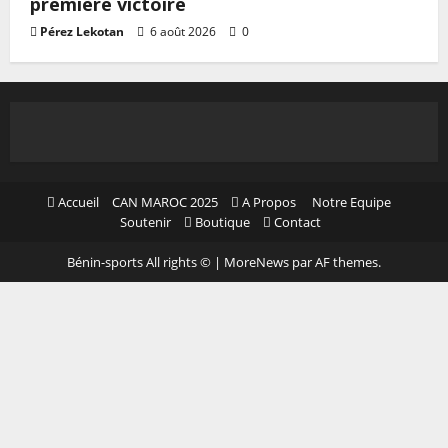
première victoire
Pérez Lekotan
6 août 2026
0
Accueil
CAN MAROC 2025
A Propos
Notre Equipe
Soutenir
Boutique
Contact
Bénin-sports All rights ©
|
MoreNews
par AF themes.