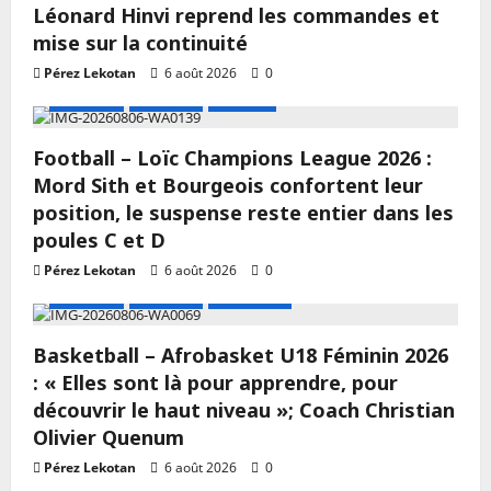
Léonard Hinvi reprend les commandes et
mise sur la continuité
Pérez Lekotan
6 août 2026
0
A LA UNE
Actualité
Football
Football – Loïc Champions League 2026 :
Mord Sith et Bourgeois confortent leur
position, le suspense reste entier dans les
poules C et D
Pérez Lekotan
6 août 2026
0
A LA UNE
Actualité
Basketball
Basketball – Afrobasket U18 Féminin 2026
: « Elles sont là pour apprendre, pour
découvrir le haut niveau »; Coach Christian
Olivier Quenum
Pérez Lekotan
6 août 2026
0