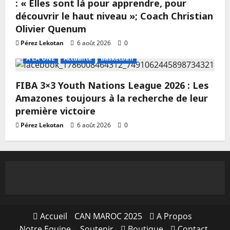
: « Elles sont là pour apprendre, pour
découvrir le haut niveau »; Coach Christian
Olivier Quenum
Pérez Lekotan
6 août 2026
0
A LA UNE
Actualité
Basketball
FIBA 3×3 Youth Nations League 2026 : Les
Amazones toujours à la recherche de leur
première victoire
Pérez Lekotan
6 août 2026
0
Accueil
CAN MAROC 2025
A Propos
Notre Equipe
Soutenir
Boutique
Contact