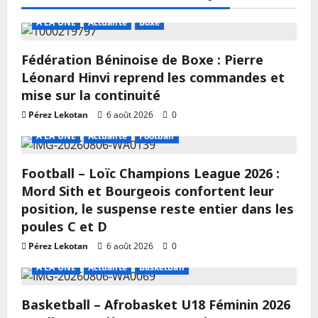
A LA UNE
Actualité
Boxe
Fédération Béninoise de Boxe : Pierre
Léonard Hinvi reprend les commandes et
mise sur la continuité
Pérez Lekotan
6 août 2026
0
A LA UNE
Actualité
Football
Football – Loïc Champions League 2026 :
Mord Sith et Bourgeois confortent leur
position, le suspense reste entier dans les
poules C et D
Pérez Lekotan
6 août 2026
0
A LA UNE
Actualité
Basketball
Basketball – Afrobasket U18 Féminin 2026