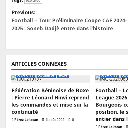
Tags:
featured
Previous:
Football – Tour Préliminaire Coupe CAF 2024-
2025 : Soneb Dadjè entre dans l’histoire
ARTICLES CONNEXES
A LA UNE
Actualité
Boxe
A LA UNE
Act
Fédération Béninoise de Boxe
Football – 
: Pierre Léonard Hinvi reprend
League 2026 
les commandes et mise sur la
Bourgeois c
continuité
position, le
entier dans 
Pérez Lekotan
6 août 2026
0
Pérez Lekotan