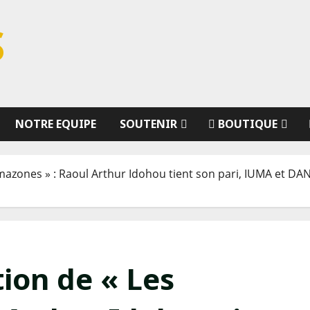
S
NOTRE EQUIPE
SOUTENIR
BOUTIQUE
mazones » : Raoul Arthur Idohou tient son pari, IUMA et DAN
Bénin Bouffe Promo pour les fêtes de fin
Le GOAT est parmi nous !
d'année !
https://www.benin-sports.com
Il est enfin là à Cotonou !
tion de « Les