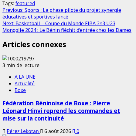
Tags:
featured
Partager
Post
Previous:
Sports : La phase pilote du projet synergie
éducatives et sportives lancé
navigation
Next:
Basketball – Coupe du Monde FIBA 3×3 U23
Mongolie 2024 : Le Bénin fléchit d’entrée chez les Dames
Articles connexes
3 min de lecture
A LA UNE
Actualité
Boxe
Fédération Béninoise de Boxe : Pierre
Léonard Hinvi reprend les commandes et
mise sur la continuité
Pérez Lekotan
6 août 2026
0