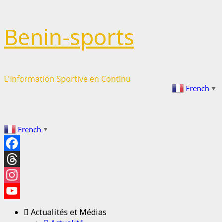
Passer
Benin-sports
au
contenu
L'Information Sportive en Continu
French
▼
French
▼
Facebook
Threads
Instagram
YouTube
Actualités et Médias