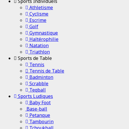
Sports Individuels
Athletisme
Cyclisme
Escrime
Golf
Gymnastique
Haltérophilie
Natation
Triathlon
Sports de Table
Tennis
Tennis de Table
Badminton
Scrabble
Teqball
Sports Ludiques
Baby Foot
Base-ball
Petanque
Tambourin
Tchoukball