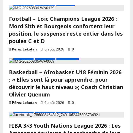
A LA UNE
Actualité
Football
Football – Loïc Champions League 2026 :
Mord Sith et Bourgeois confortent leur
position, le suspense reste entier dans les
poules C et D
Pérez Lekotan
6 août 2026
0
A LA UNE
Actualité
Basketball
Basketball – Afrobasket U18 Féminin 2026
: « Elles sont là pour apprendre, pour
découvrir le haut niveau »; Coach Christian
Olivier Quenum
Pérez Lekotan
6 août 2026
0
A LA UNE
Actualité
Basketball
FIBA 3×3 Youth Nations League 2026 : Les