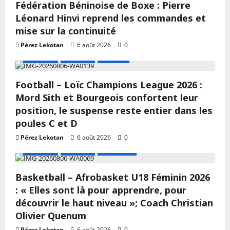
Fédération Béninoise de Boxe : Pierre
Léonard Hinvi reprend les commandes et
mise sur la continuité
Pérez Lekotan
6 août 2026
0
A LA UNE
Actualité
Football
Football – Loïc Champions League 2026 :
Mord Sith et Bourgeois confortent leur
position, le suspense reste entier dans les
poules C et D
Pérez Lekotan
6 août 2026
0
A LA UNE
Actualité
Basketball
Basketball – Afrobasket U18 Féminin 2026
: « Elles sont là pour apprendre, pour
découvrir le haut niveau »; Coach Christian
Olivier Quenum
Pérez Lekotan
6 août 2026
0