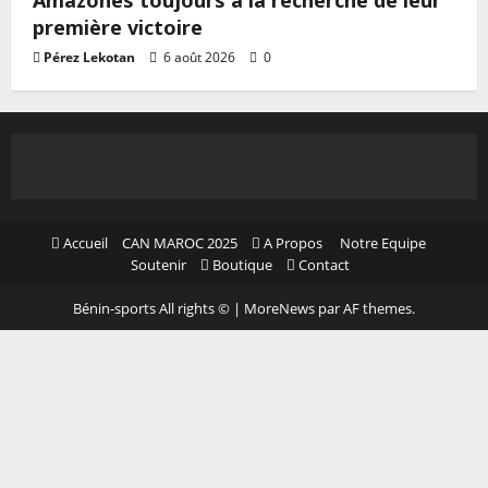
Amazones toujours à la recherche de leur
première victoire
Pérez Lekotan
6 août 2026
0
Accueil
CAN MAROC 2025
A Propos
Notre Equipe
Soutenir
Boutique
Contact
Bénin-sports All rights ©
|
MoreNews
par AF themes.