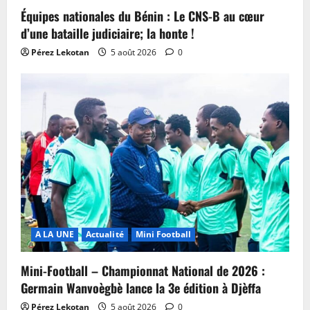
Équipes nationales du Bénin : Le CNS-B au cœur
d’une bataille judiciaire; la honte !
Pérez Lekotan
5 août 2026
0
A LA UNE
Actualité
Mini Football
Mini-Football – Championnat National de 2026 :
Germain Wanvoègbè lance la 3e édition à Djèffa
Pérez Lekotan
5 août 2026
0