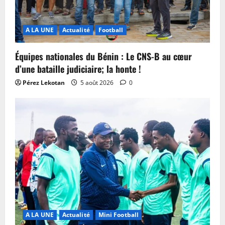
A LA UNE
Actualité
Football
Équipes nationales du Bénin : Le CNS-B au cœur
d’une bataille judiciaire; la honte !
Pérez Lekotan
5 août 2026
0
A LA UNE
Actualité
Mini Football