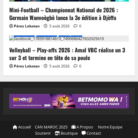
Mini-Football – Championnat National de 2026 :
Germain Wanvoègbè lance la 3e édition à Djèffa
Pérez Lekotan
5 août 2026
0
A LA UNE
Actualité
Volley-ball
Volleyball – Play-offs 2026 : Amal VBC réalise un 3
sur 3 et termine en tête de sa poule
Pérez Lekotan
5 août 2026
0
Accueil
CAN MAROC 2025
A Propos
Notre Equipe
Soutenir
Boutique
Contact