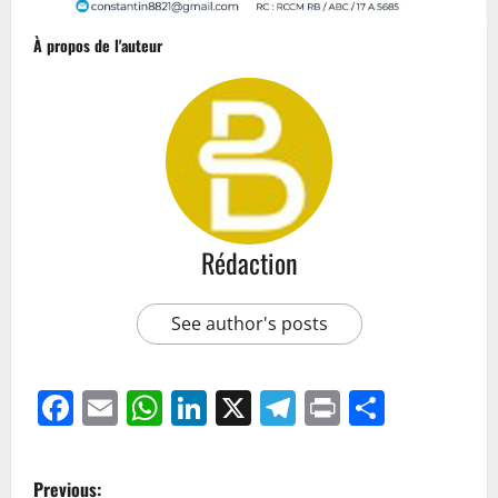
À propos de l'auteur
Rédaction
See author's posts
Facebook
Email
WhatsApp
LinkedIn
X
Telegram
Print
Partag
Previous: