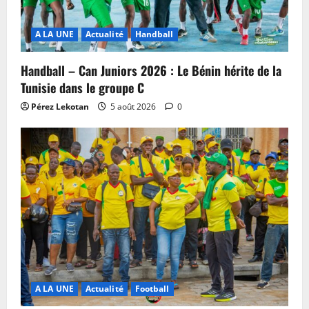
A LA UNE
Actualité
Handball
Handball – Can Juniors 2026 : Le Bénin hérite de la
Tunisie dans le groupe C
Pérez Lekotan
5 août 2026
0
A LA UNE
Actualité
Football