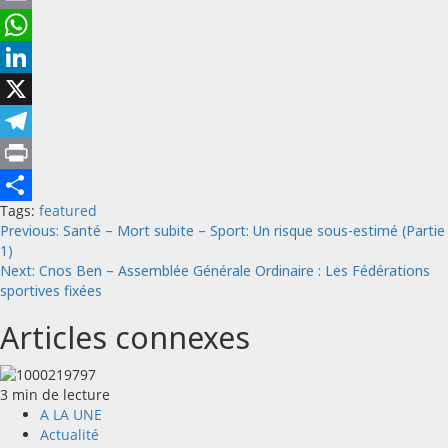
Email
WhatsApp
LinkedIn
X
Telegram
Print
Tags:
featured
Partager
Post
Previous:
Santé – Mort subite – Sport: Un risque sous-estimé (Partie
1)
navigation
Next:
Cnos Ben – Assemblée Générale Ordinaire : Les Fédérations
sportives fixées
Articles connexes
3 min de lecture
A LA UNE
Actualité