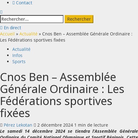
Contact
Rechercher :
En direct
Accueil
»
Actualité
»
Cnos Ben – Assemblée Générale Ordinaire :
Les Fédérations sportives fixées
Actualité
Infos
Sports
Cnos Ben – Assemblée
Générale Ordinaire : Les
Fédérations sportives
fixées
Pérez Lekotan
2 décembre 2024
1 min de lecture
Le samedi 14 décembre 2024 se tiendra l’Assemblée Générale
Ordinaire du Comité National Olympique et Sportif Béninois. Cette