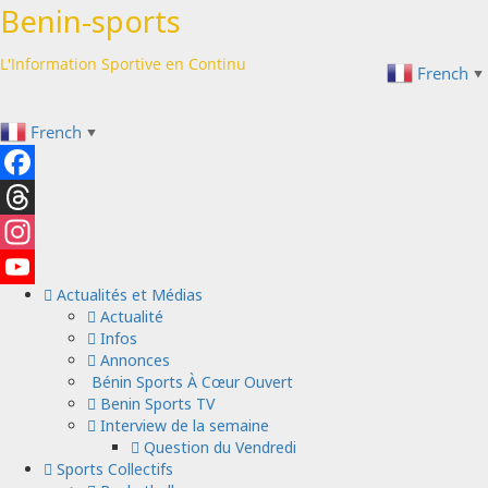
Passer
Benin-sports
au
contenu
L'Information Sportive en Continu
French
▼
French
▼
Facebook
Threads
Instagram
Actualités et Médias
YouTube
Actualité
Channel
Infos
Annonces
Bénin Sports À Cœur Ouvert
Benin Sports TV
Interview de la semaine
Question du Vendredi
Sports Collectifs