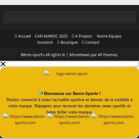
Accueil
CAN MAROC 2025
A Propos
Notre Equipe
Soutenir
Boutique
Contact
Bénin-sports All rights ©
|
MoreNews
par AF themes.
Bienvenue sur Benin-Sports !
Restez connecté à toute l’actualité sportive et donnez de la visibilité à
votre marque. Rejoignez pour recevoir les dernières news sportifs et
faites briller votre marque.