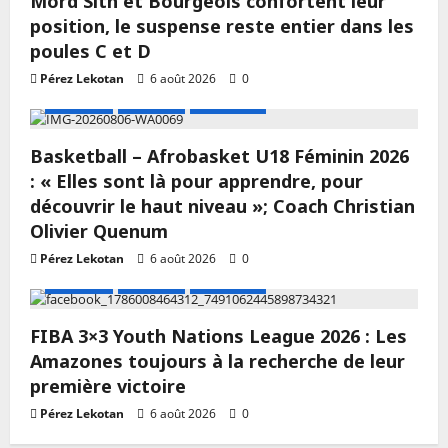
Mord Sith et Bourgeois confortent leur
position, le suspense reste entier dans les
poules C et D
Pérez Lekotan
6 août 2026
0
A LA UNE
Actualité
Basketball
Basketball – Afrobasket U18 Féminin 2026
: « Elles sont là pour apprendre, pour
découvrir le haut niveau »; Coach Christian
Olivier Quenum
Pérez Lekotan
6 août 2026
0
A LA UNE
Actualité
Basketball
FIBA 3×3 Youth Nations League 2026 : Les
Amazones toujours à la recherche de leur
première victoire
Pérez Lekotan
6 août 2026
0