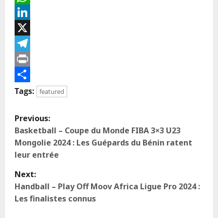
WhatsApp
LinkedIn
X
Telegram
Print
Partager
Tags:
featured
Previous:
Basketball – Coupe du Monde FIBA 3×3 U23
Mongolie 2024 : Les Guépards du Bénin ratent
leur entrée
Next:
Handball – Play Off Moov Africa Ligue Pro 2024 :
Les finalistes connus