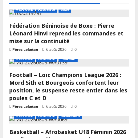
A LA UNE
Actualité
Boxe
Fédération Béninoise de Boxe : Pierre
Léonard Hinvi reprend les commandes et
mise sur la continuité
Pérez Lekotan
6 août 2026
0
A LA UNE
Actualité
Football
Football – Loïc Champions League 2026 :
Mord Sith et Bourgeois confortent leur
position, le suspense reste entier dans les
poules C et D
Pérez Lekotan
6 août 2026
0
A LA UNE
Actualité
Basketball
Basketball – Afrobasket U18 Féminin 2026