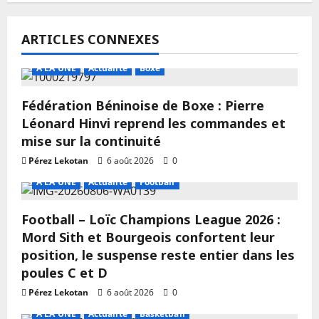
ARTICLES CONNEXES
A LA UNE
Actualité
Boxe
Fédération Béninoise de Boxe : Pierre
Léonard Hinvi reprend les commandes et
mise sur la continuité
Pérez Lekotan
6 août 2026
0
A LA UNE
Actualité
Football
Football – Loïc Champions League 2026 :
Mord Sith et Bourgeois confortent leur
position, le suspense reste entier dans les
poules C et D
Pérez Lekotan
6 août 2026
0
A LA UNE
Actualité
Basketball