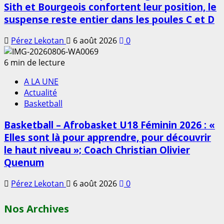
Sith et Bourgeois confortent leur position, le
suspense reste entier dans les poules C et D
Pérez Lekotan
6 août 2026
0
6 min de lecture
A LA UNE
Actualité
Basketball
Basketball – Afrobasket U18 Féminin 2026 : «
Elles sont là pour apprendre, pour découvrir
le haut niveau »; Coach Christian Olivier
Quenum
Pérez Lekotan
6 août 2026
0
Nos Archives