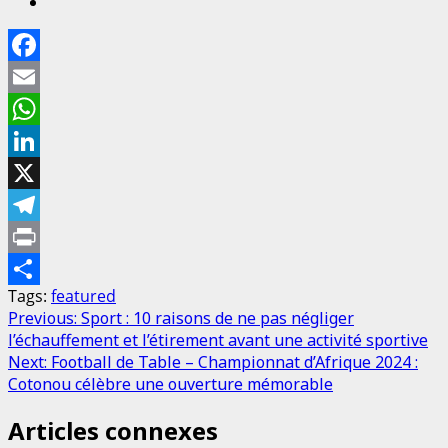
Facebook
Email
WhatsApp
LinkedIn
X
Telegram
Print
Tags:
featured
Partager
Previous:
Sport : 10 raisons de ne pas négliger
l’échauffement et l’étirement avant une activité sportive
Next:
Football de Table – Championnat d’Afrique 2024 :
Cotonou célèbre une ouverture mémorable
Articles connexes