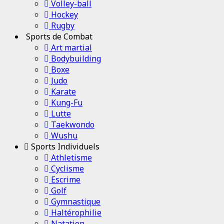
Volley-ball
Hockey
Rugby
Sports de Combat
Art martial
Bodybuilding
Boxe
Judo
Karate
Kung-Fu
Lutte
Taekwondo
Wushu
Sports Individuels
Athletisme
Cyclisme
Escrime
Golf
Gymnastique
Haltérophilie
Natation