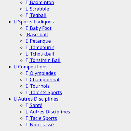
Badminton
Scrabble
Teqball
Sports Ludiques
Baby Foot
Base-ball
Petanque
Tambourin
Tchoukball
Tonsimin Ball
Compétitions
Olympiades
Championnat
Tournois
Talents Sports
Autres Disciplines
Santé
Autres Disciplines
Tacle Sports
Non classé