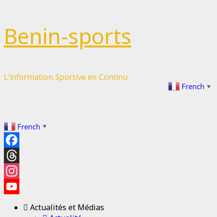
Benin-sports
L'Information Sportive en Continu
French
▼
French
▼
Facebook
Threads
Instagram
YouTube
Actualités et Médias